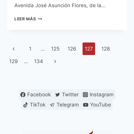
Avenida José Asunción Flores, de la…
INTENDENTE
LEER MÁS
FERREIRO
SE
INTERIORIZÓ
DEL
Navegación
Página
1
…
125
126
127
128
FUNCIONAMIENTO
DEL
de
anterior
Siguiente
129
…
134
CENTRO
SEMAFÓRICO
página
página
Facebook
Twitter
Instagram
TikTok
Telegram
YouTube