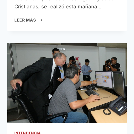
Cristianas; se realizó esta mañana…
MUNICIPALIDAD
LEER MÁS
Y
DEFENSORÍA
SUSCRIBIERON
CONVENIO
PARA
MANTENER
LA
MEMORIA
VIVA
INTENDENCIA