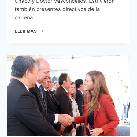
Chaco y Doctor Vasconcellos. Estuvieron
también presentes directivos de la
cadena…
DAZZLER
LEER MÁS
HOTEL
ASUNCIÓN
FUE
INAUGURADO
EN
EJE
CORPORATIVO