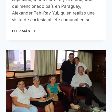
del mencionado país en Paraguay,
Alexander Tah-Ray Yui, quien realizó una
visita de cortesía al jefe comunal en su…
EMBAJADOR
LEER MÁS
DE
CHINA
TAIWÁN
REALIZÓ
UNA
VISITA
DE
CORTESÍA
AL
INTENDENTE