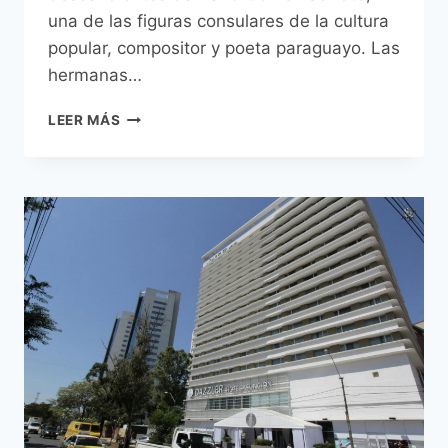
una de las figuras consulares de la cultura
popular, compositor y poeta paraguayo. Las
hermanas…
QUIEREN
LEER MÁS
CONVERTIR
EX
VIVIENDA
DE
GÓMEZ
SERRATO
EN
ESPACIO
CULTURAL