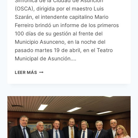
Sinfónica de la Ciudad de Asunción
(OSCA), dirigida por el maestro Luis
Szarán, el intendente capitalino Mario
Ferreiro brindó un informe de los primeros
100 días de su gestión al frente del
Municipio Asunceno, en la noche del
pasado martes 19 de abril, en el Teatro
Municipal de Asunción….
INTENDENTE
LEER MÁS
FERREIRO
BRINDÓ
UN
INFORME
DE
GESTIÓN
SOBRE
SUS
100
PRIMEROS