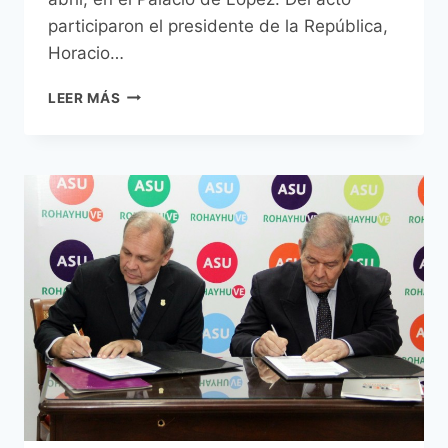
participaron el presidente de la República,
Horacio…
INTENDENTE
LEER MÁS
PARTICIPÓ
DE
PRESENTACIÓN
DE
INFORME
DE
GESTIÓN
DE
LA
SENAVITAT