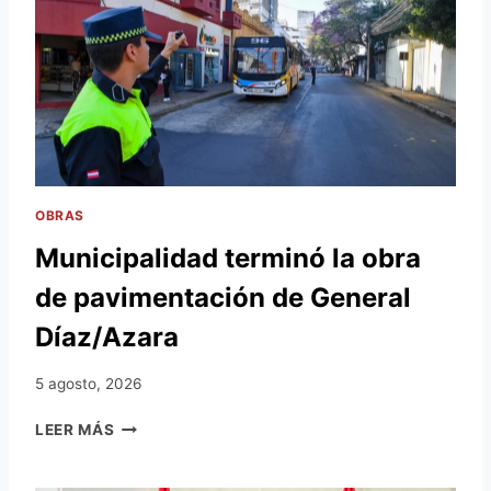
T
R
E
S
N
U
E
V
O
S
OBRAS
C
Municipalidad terminó la obra
A
R
de pavimentación de General
P
I
Díaz/Azara
N
C
5 agosto, 2026
H
O
M
LEER MÁS
S
U
E
N
N