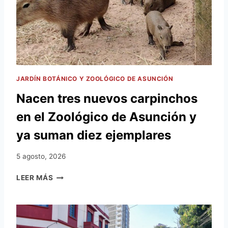
JARDÍN BOTÁNICO Y ZOOLÓGICO DE ASUNCIÓN
Nacen tres nuevos carpinchos
en el Zoológico de Asunción y
ya suman diez ejemplares
5 agosto, 2026
N
LEER MÁS
A
C
E
N