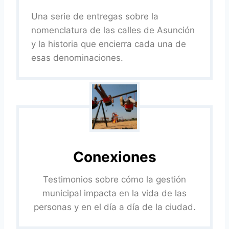
Z
A
E
Ñ
Ó
Una serie de entregas sobre la
S
L
O
6
S
N
nomenclatura de las calles de Asunción
7
O
I
y la historia que encierra cada una de
1
C
Ñ
B
esas denominaciones.
I
O
A
A
C
L
H
E
E
S
O
S
E
N
U
Conexiones
N
A
Testimonios sobre cómo la gestión
S
municipal impacta en la vida de las
E
M
personas y en el día a día de la ciudad.
A
N