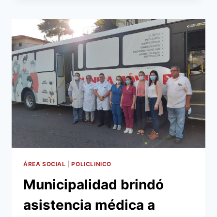
PRESENCIA
EN
EL
MERCADO
DE
ABASTO:
BUSCAN
QUE
PERSONAS
ACCEDAN
A
SERVICIOS
DE
SALUD
ÁREA SOCIAL
|
POLICLINICO
Municipalidad brindó
asistencia médica a