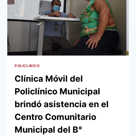
DE
LIMPIEZA
CONTRA
EL
DENGUE,
ZIKA
Y
CHIKUNGUNYA
EN
BARRIOS
SUREÑOS
POLICLINICO
DE
Clínica Móvil del
LA
CAPITAL
Policlínico Municipal
PARA
CORTAR
brindó asistencia en el
LA
EPIDEMIA
Centro Comunitario
GENERADO
POR
Municipal del B°
EL
AEDES