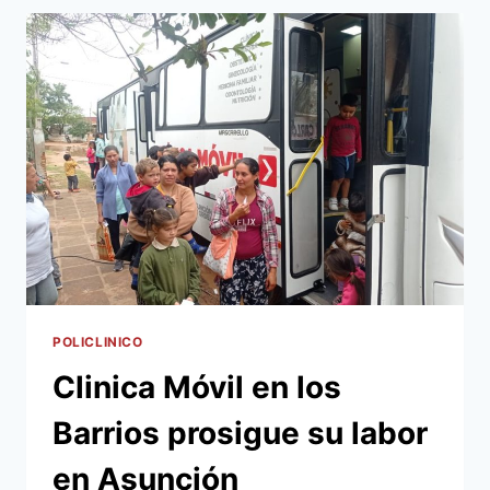
MUNICIPAL
BRINDÓ
ASISTENCIA
EN
EL
CENTRO
COMUNITARIO
MUNICIPAL
DEL
B°
COMPLEJO
HABITACIONAL
COSTANERA
POLICLINICO
Clinica Móvil en los
Barrios prosigue su labor
en Asunción