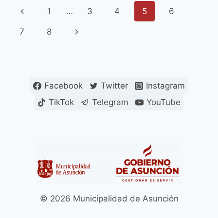
LA
Navegación
Página
1
…
3
4
5
6
DIABETES
SE
de
anterior
Siguiente
7
8
INICIÓ
ESTE
página
página
LUNES
8
DE
NOVIEMBRE
Facebook
Twitter
Instagram
EN
TikTok
Telegram
YouTube
EL
POLICLÍNICO
MUNICIPAL
© 2026 Municipalidad de Asunción