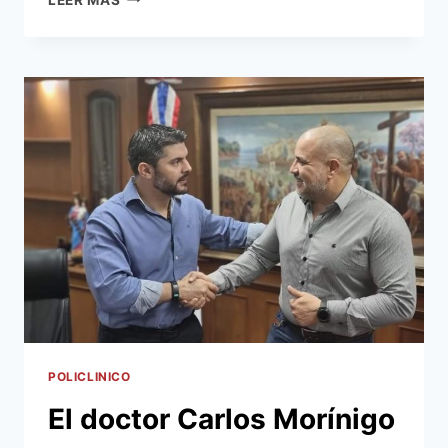
BRINDÓ
ASISTENCIA
MÉDICA
A
CAMPESINOS
E
INDÍGENAS
EN
LA
PLAZA
JUAN
E.
O’LEARY
POLICLINICO
El doctor Carlos Morínigo