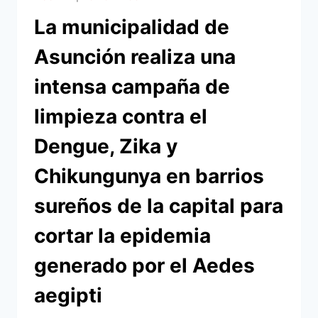
COMUNA
La municipalidad de
CAPITALINA,
ASEGURA
Asunción realiza una
SALUD
Y
intensa campaña de
EVITA
AUSENTISMO
limpieza contra el
MASIVO
Dengue, Zika y
Chikungunya en barrios
sureños de la capital para
cortar la epidemia
generado por el Aedes
aegipti