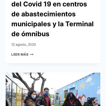
del Covid 19 en centros
de abastecimientos
municipales y la Terminal
de ómnibus
12 agosto, 2020
MUNICIPALIDAD
LEER MÁS
DE
ASUNCIÓN
ANUNCIA
ENDURECIMIENTO
DE
CONTROLES
SANITARIOS
POR
AUMENTO
DE