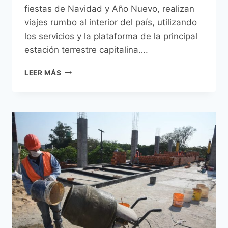
fiestas de Navidad y Año Nuevo, realizan
viajes rumbo al interior del país, utilizando
los servicios y la plataforma de la principal
estación terrestre capitalina….
TERMINAL
LEER MÁS
DE
ÓMNIBUS
DE
ASUNCIÓN
(TOA)
RECIBE
GRAN
FLUJO
DE
PASAJEROS
POR
FIESTAS
DE
NAVIDAD