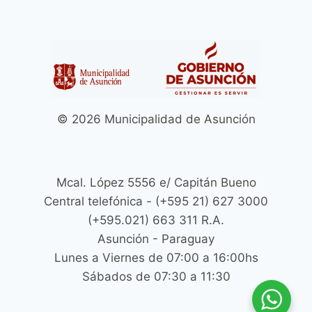
NIÑOS
EN
ZONA
DE
LA
TERMINAL
DE
ÓMNIBUS
© 2026 Municipalidad de Asunción
DE
ASUNCIÓN
Mcal. López 5556 e/ Capitán Bueno
Central telefónica - (+595 21) 627 3000
(+595.021) 663 311 R.A.
Asunción - Paraguay
Lunes a Viernes de 07:00 a 16:00hs
Sábados de 07:30 a 11:30