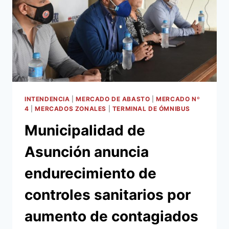
LA
PRIMERA
ETAPA
DE
LAS
OBRAS
DE
REMODELACIÓN
DE
LA
INTENDENCIA
|
MERCADO DE ABASTO
|
MERCADO Nº
TERMINAL
4
|
MERCADOS ZONALES
|
TERMINAL DE ÓMNIBUS
DE
Municipalidad de
ÓMNIBUS
DE
Asunción anuncia
ASUNCIÓN
endurecimiento de
controles sanitarios por
aumento de contagiados