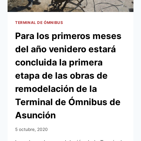
Y
AÑO
NUEVO
BAJO
TERMINAL DE ÓMNIBUS
ESTRICTAS
Para los primeros meses
MEDIDAS
DE
del año venidero estará
SEGURIDAD
concluida la primera
etapa de las obras de
remodelación de la
Terminal de Ómnibus de
Asunción
5 octubre, 2020