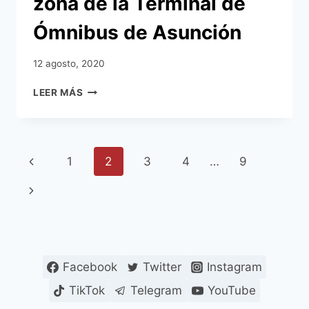
zona de la Terminal de
Ómnibus de Asunción
12 agosto, 2020
LA
LEER MÁS
MUNICIPALIDAD
DE
ASUNCIÓN,
EL
Navegación
Página
1
2
3
4
…
9
MINNA
Y
de
anterior
Siguiente
PLAN
INTERNATIONAL
página
página
PARAGUAY
HABILITARÁN
DISPOSITIVO
DE
Facebook
Twitter
Instagram
PROTECCIÓN
TikTok
Telegram
YouTube
INMEDIATA
A