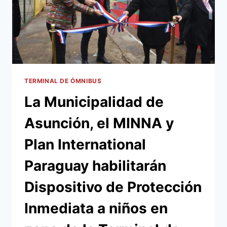
CONTAGIADOS
DEL
COVID
19
EN
CENTROS
DE
ABASTECIMIENTOS
TERMINAL DE ÓMNIBUS
MUNICIPALES
La Municipalidad de
Y
LA
Asunción, el MINNA y
TERMINAL
DE
Plan International
ÓMNIBUS
Paraguay habilitarán
Dispositivo de Protección
Inmediata a niños en