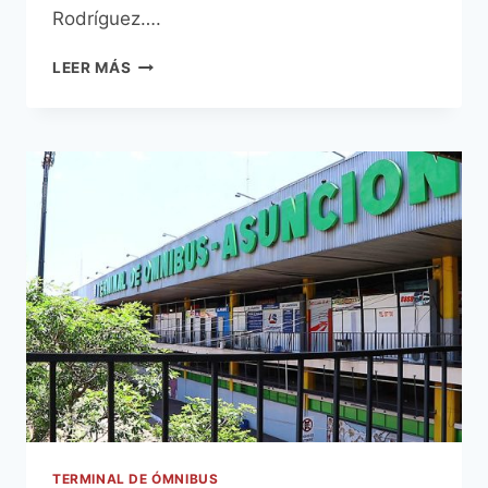
Rodríguez….
TERMINAL
LEER MÁS
DE
ÓMNIBUS
DE
ASUNCIÓN
BRINDA
ESMERADO
SERVICIO
EN
ETAPA
DIFÍCIL
POR
PANDEMIA
Y
REMODELACIÓN
TERMINAL DE ÓMNIBUS