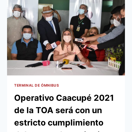
SE
DIO
INFORMES
DEL
OPERATIVO
DE
FIN
DE
AÑO
EN
LA
TERMINAL
DE
ÓMNIBUS
TERMINAL DE ÓMNIBUS
DE
Operativo Caacupé 2021
ASUNCIÓN
TOA
de la TOA será con un
estricto cumplimiento