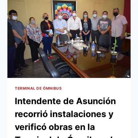
TOA
SERÁ
CON
UN
ESTRICTO
CUMPLIMIENTO
DEL
PROTOCOLO
SANITARIO
TERMINAL DE ÓMNIBUS
Intendente de Asunción
recorrió instalaciones y
verificó obras en la