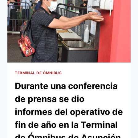
PARA
RECIBIR
A
PASAJEROS
QUE
VIAJARAN
AL
INTERIOR
Y
AL
EXTERIOR
POR
TERMINAL DE ÓMNIBUS
FIN
Durante una conferencia
DE
AÑO
de prensa se dio
informes del operativo de
fin de año en la Terminal
de Ómnibus de Asunción