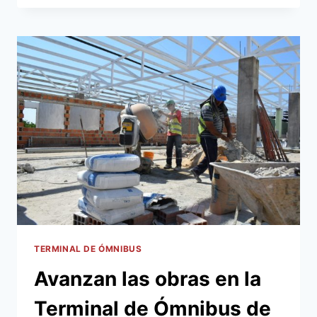
ASUNCIÓN
RECORRIÓ
INSTALACIONES
Y
VERIFICÓ
OBRAS
EN
LA
TERMINAL
DE
ÓMNIBUS
DE
ASUNCIÓN
TERMINAL DE ÓMNIBUS
Avanzan las obras en la
Terminal de Ómnibus de