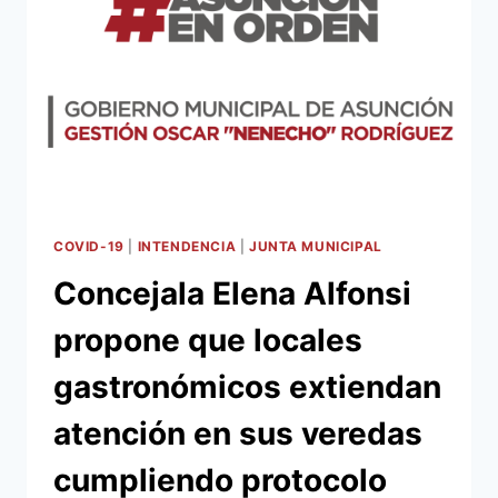
ESFUERZOS
EN
EL
MARCO
DE
LA
LUCHA
CONTRA
EL
DENGUE
COVID-19
|
INTENDENCIA
|
JUNTA MUNICIPAL
Concejala Elena Alfonsi
propone que locales
gastronómicos extiendan
atención en sus veredas
cumpliendo protocolo