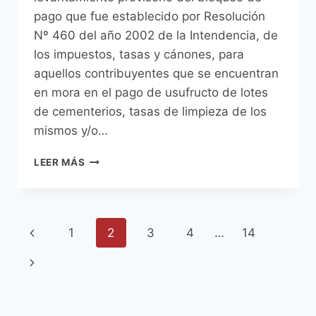
pago que fue establecido por Resolución
Nº 460 del año 2002 de la Intendencia, de
los impuestos, tasas y cánones, para
aquellos contribuyentes que se encuentran
en mora en el pago de usufructo de lotes
de cementerios, tasas de limpieza de los
mismos y/o…
DURANTE
LEER MÁS
TODO
JULIO
SE
PUEDEN
Navegación
Página
1
2
3
4
…
14
REGULARIZAR
DEUDAS
de
anterior
Siguiente
ATRASADAS
POR
página
página
LOTES
DE