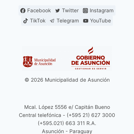
CEMENTERIOS
SIN
Facebook
Twitter
Instagram
MULTAS
TikTok
Telegram
YouTube
NI
RECARGOS
© 2026 Municipalidad de Asunción
Mcal. López 5556 e/ Capitán Bueno
Central telefónica - (+595 21) 627 3000
(+595.021) 663 311 R.A.
Asunción - Paraguay