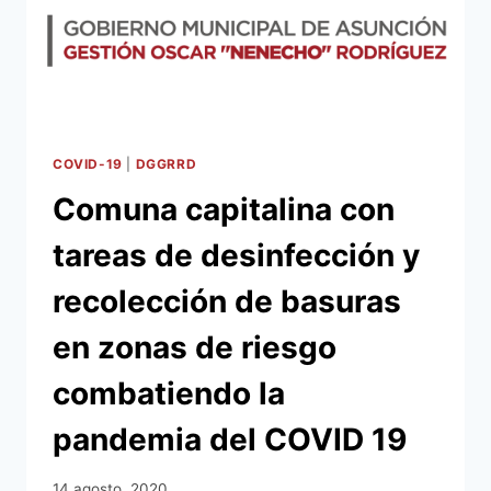
DEL
AÑO
EN
OCHO
INSTITUCIONES
EDUCATIVAS
A
COVID-19
|
DGGRRD
TRAVÉS
Comuna capitalina con
DE
FONACIDE
tareas de desinfección y
recolección de basuras
en zonas de riesgo
combatiendo la
pandemia del COVID 19
14 agosto, 2020