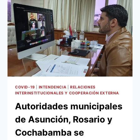
TRANSPORTADORES
DE
CARNE
REALIZÓ
LA
MUNICIPALIDAD
DE
ASUNCIÓN
COVID-19
|
INTENDENCIA
|
RELACIONES
INTERINSTITUCIONALES Y COOPERACIÓN EXTERNA
Autoridades municipales
de Asunción, Rosario y
Cochabamba se