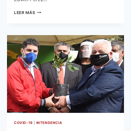
AUTORIDADES
LEER MÁS
MUNICIPALES
DE
ASUNCIÓN,
ROSARIO
Y
COCHABAMBA
SE
REUNIERON
VIRTUALMENTE
PARA
INTERCAMBIAR
EXPERIENCIAS
SOBRE
EL
MANEJO
DEL
COVID-
19
COVID-19
|
INTENDENCIA