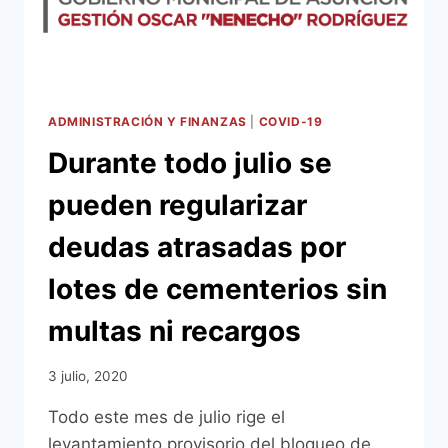
E
INSUMOS
PARA
COMBATIR
EL
CORONAVIRUS
ADMINISTRACIÓN Y FINANZAS
|
COVID-19
A
Durante todo julio se
LA
COMUNA
pueden regularizar
deudas atrasadas por
lotes de cementerios sin
multas ni recargos
3 julio, 2020
Todo este mes de julio rige el
levantamiento provisorio del bloqueo de