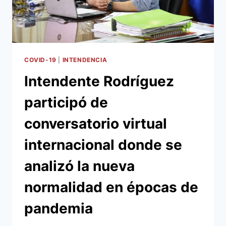
DEL
DISTANCIAMIENTO
PARA
PREVENIR
EL
COVID-
COVID-19
|
INTENDENCIA
19
Intendente Rodríguez
participó de
conversatorio virtual
internacional donde se
analizó la nueva
normalidad en épocas de
pandemia