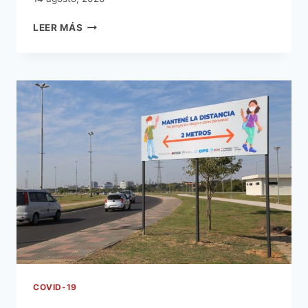
COMUNA
LEER MÁS
CAPITALINA
CON
TAREAS
DE
DESINFECCIÓN
Y
RECOLECCIÓN
DE
BASURAS
EN
ZONAS
DE
RIESGO
COMBATIENDO
LA
PANDEMIA
DEL
COVID
COVID-19
19