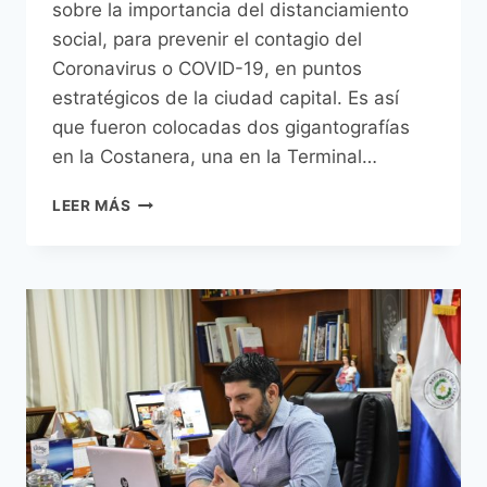
sobre la importancia del distanciamiento
social, para prevenir el contagio del
Coronavirus o COVID-19, en puntos
estratégicos de la ciudad capital. Es así
que fueron colocadas dos gigantografías
en la Costanera, una en la Terminal…
MUNICIPALIDAD
LEER MÁS
DE
ASUNCIÓN
Y
OPS
PROMUEVEN
LA
DIFUSIÓN
DE
MENSAJES
SOBRE
LA
IMPORTANCIA