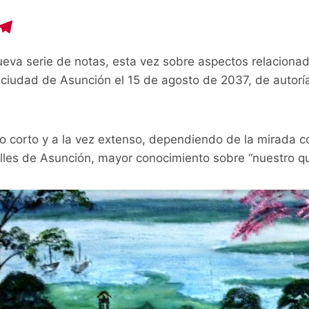
C
T
o
el
ueva serie de notas, esta vez sobre aspectos relaciona
p
e
 ciudad de Asunción el 15 de agosto de 2037, de autorí
y
gr
i
a
n
m
po corto y a la vez extenso, dependiendo de la mirada
alles de Asunción, mayor conocimiento sobre “nuestro que