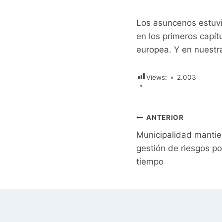
Los asuncenos estuvi
en los primeros capí
europea. Y en nuestra
Views:
2.003
Navegación
ANTERIOR
Municipalidad mantie
de
gestión de riesgos po
entradas
tiempo