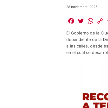
28 noviembre, 2025
F
T
W
a
w
h
El Gobierno de la Ci
c
itt
at
dependiente de la Dir
e
er
s
a las calles, desde 
b
A
L
en el cual se desarrol
o
p
o
p
k
k