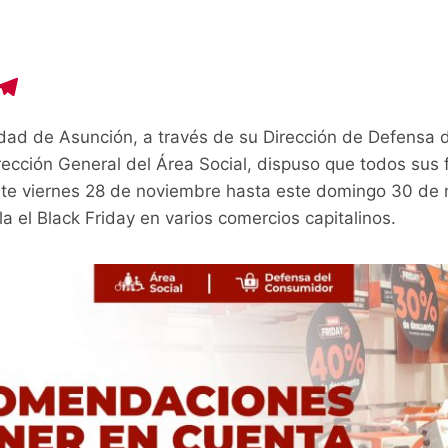
C
T
o
el
udad de Asunción, a través de su Dirección de Defensa 
p
e
ección General del Área Social, dispuso que todos sus 
y
gr
este viernes 28 de noviembre hasta este domingo 30 de
i
a
la el Black Friday en varios comercios capitalinos.
n
m