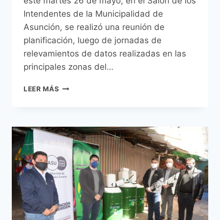
este martes 26 de mayo, en el Salón de los
Intendentes de la Municipalidad de
Asunción, se realizó una reunión de
planificación, luego de jornadas de
relevamientos de datos realizadas en las
principales zonas del…
PLAN
LEER MÁS
DE
CONTINGENCIA
PARA
EVITAR
SINIESTROS
EN
EL
MERCADO
4
SE
ENCUENTRA
EN