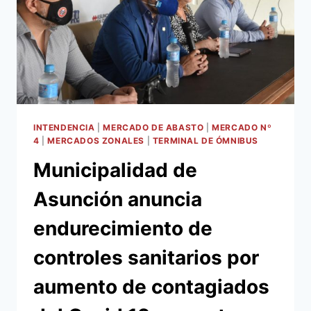
INTENDENCIA
|
MERCADO DE ABASTO
|
MERCADO Nº
4
|
MERCADOS ZONALES
|
TERMINAL DE ÓMNIBUS
Municipalidad de
Asunción anuncia
endurecimiento de
controles sanitarios por
aumento de contagiados