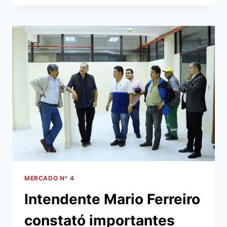
DEL
MERCADO
MUNICIPAL
Nº
4
SE
CELEBRA
ESTE
MARTES
7
DE
MAYO
MERCADO Nº 4
Intendente Mario Ferreiro
constató importantes