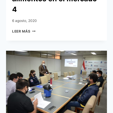
4
6 agosto, 2020
CHARLA
LEER MÁS
DE
CAPACITACIÓN
Y
DE
BUENAS
PRÁCTICAS
SON
IMPARTIDAS
POR
LA
DIRECCIÓN
DE
DEFENSA
AL
CONSUMIDOR