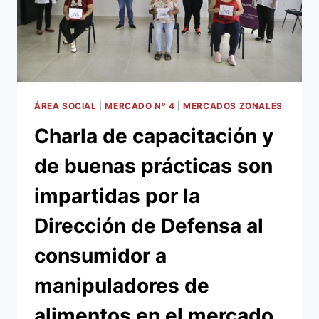
DEL
COVID
19
EN
CENTROS
DE
ABASTECIMIENTOS
ÁREA SOCIAL
|
MERCADO Nº 4
|
MERCADOS ZONALES
MUNICIPALES
Charla de capacitación y
Y
LA
de buenas prácticas son
TERMINAL
DE
impartidas por la
ÓMNIBUS
Dirección de Defensa al
consumidor a
manipuladores de
alimentos en el mercado