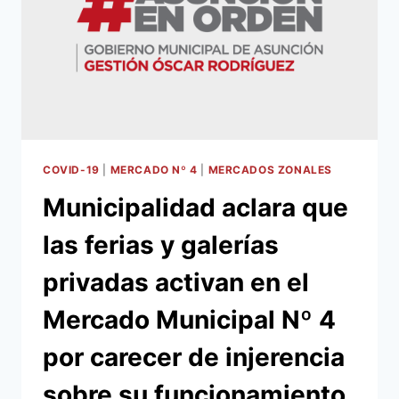
PARA
PROTEGER
A
PERMISIONARIOS
Y
CLIENTES
COVID-19
|
MERCADO Nº 4
|
MERCADOS ZONALES
Municipalidad aclara que
las ferias y galerías
privadas activan en el
Mercado Municipal Nº 4
por carecer de injerencia
sobre su funcionamiento