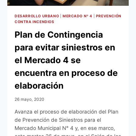
A
MANIPULADORES
DE
DESARROLLO URBANO
|
MERCADO Nº 4
|
PREVENCIÓN
ALIMENTOS
CONTRA INCENDIOS
EN
Plan de Contingencia
EL
MERCADO
para evitar siniestros en
4
el Mercado 4 se
encuentra en proceso de
elaboración
26 mayo, 2020
Avanza el proceso de elaboración del Plan
de Prevención de Siniestros para el
Mercado Municipal N° 4 y, en ese marco,