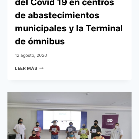
del Covid 19 en centros
de abastecimientos
municipales y la Terminal
de ómnibus
12 agosto, 2020
MUNICIPALIDAD
LEER MÁS
DE
ASUNCIÓN
ANUNCIA
ENDURECIMIENTO
DE
CONTROLES
SANITARIOS
POR
AUMENTO
DE
CONTAGIADOS