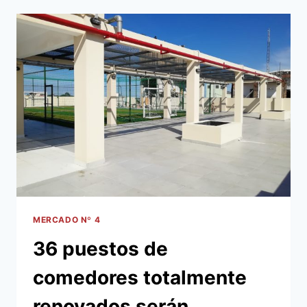
ENCARA
PLAN
DE
REVALORIZACIÓN
EN
ZONAS
DEL
MERCADO
Nº
4
MERCADO Nº 4
36 puestos de
comedores totalmente
renovados serán