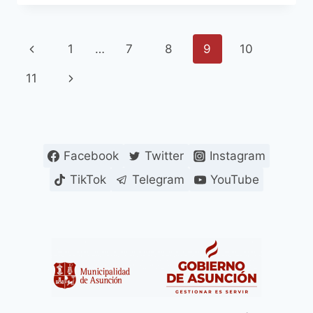
FERREIRO
CONSTATÓ
IMPORTANTES
Navegación
Página
1
…
7
8
9
10
MEJORAS
EN
de
anterior
Siguiente
11
EL
MERCADO
página
página
MUNICIPAL
Nº
4
Facebook
Twitter
Instagram
TikTok
Telegram
YouTube