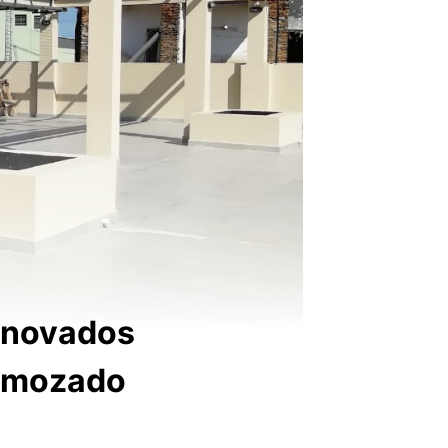
enovados
 remozado