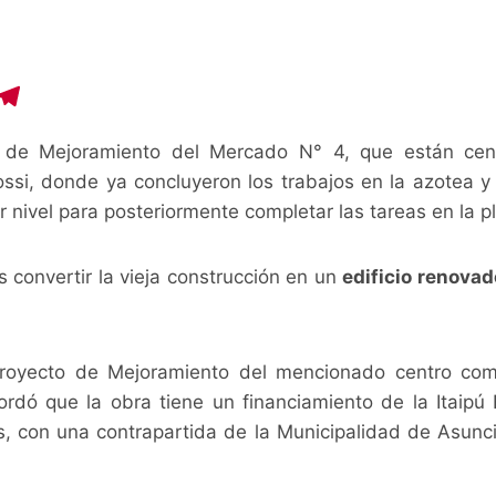
C
T
o
el
 de Mejoramiento del Mercado N° 4, que están cent
p
e
ossi, donde ya concluyeron los trabajos en la azotea y
y
gr
r nivel para posteriormente completar las tareas en la p
i
a
n
m
es convertir la vieja construcción en un
edificio renovad
royecto de Mejoramiento del mencionado centro comer
cordó que la obra tiene un financiamiento de la Itaipú
s, con una contrapartida de la Municipalidad de Asunc