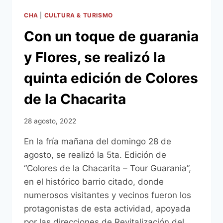
EN
QUE
CHA
|
CULTURA & TURISMO
CUMPLE
Con un toque de guarania
100
AÑOS
y Flores, se realizó la
quinta edición de Colores
de la Chacarita
28 agosto, 2022
En la fría mañana del domingo 28 de
agosto, se realizó la 5ta. Edición de
“Colores de la Chacarita – Tour Guarania”,
en el histórico barrio citado, donde
numerosos visitantes y vecinos fueron los
protagonistas de esta actividad, apoyada
por las direcciones de Revitalización del