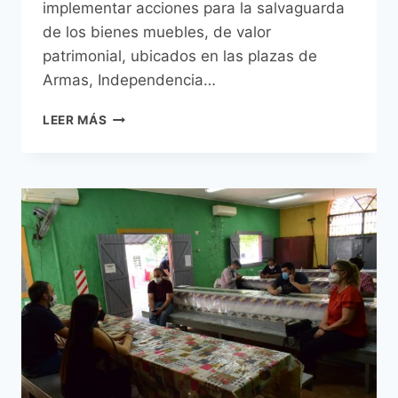
implementar acciones para la salvaguarda
de los bienes muebles, de valor
patrimonial, ubicados en las plazas de
Armas, Independencia…
MUNICIPALIDAD
LEER MÁS
DE
ASUNCIÓN
Y
SNC
ACORDARON
TRABAJAR
COORDINADAMENTE
PARA
LA
RECUPERACIÓN
DE
PLAZAS
EMBLEMÁTICAS
DE
LA