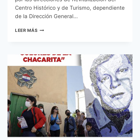
Centro Histórico y de Turismo, dependiente
de la Dirección General…
CON
LEER MÁS
UN
TOQUE
DE
GUARANIA
Y
FLORES,
SE
REALIZÓ
LA
QUINTA
EDICIÓN
DE
COLORES
DE
LA
CHACARITA