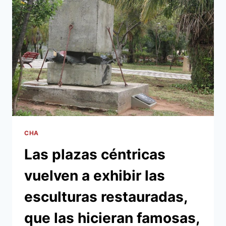
SOBRE
CALLE
PALMA
ESTÁN
A
PUNTO
DE
CONCLUIR
CHA
Las plazas céntricas
vuelven a exhibir las
esculturas restauradas,
que las hicieran famosas,