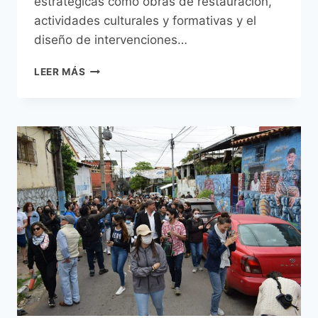
estratégicas como obras de restauración,
actividades culturales y formativas y el
diseño de intervenciones…
PROYECTO
LEER MÁS
“VIVÍ
EL
PARQUE
CABALLERO”
APUNTA
A
LA
TOTAL
REVITALIZACIÓN
DE
ESE
ESPACIO
PARA
EL
2025,
AÑO