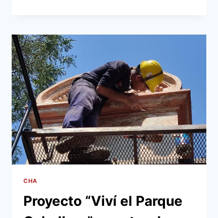
PLAZAS
CÉNTRICAS
VUELVEN
A
EXHIBIR
LAS
ESCULTURAS
RESTAURADAS,
QUE
LAS
HICIERAN
FAMOSAS,
PARA
SATISFACCIÓN
DE
LAS
FAMILIAS
ASUNCENAS
CHA
Proyecto “Viví el Parque