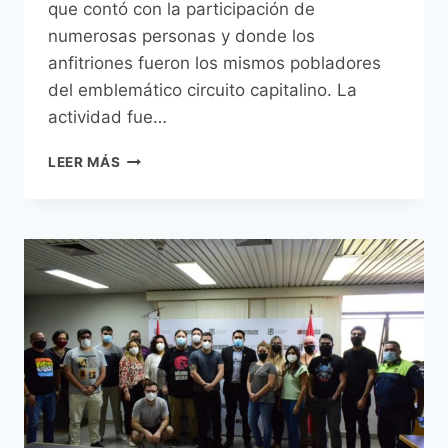
que contó con la participación de
numerosas personas y donde los
anfitriones fueron los mismos pobladores
del emblemático circuito capitalino. La
actividad fue…
LA
LEER MÁS
CHACARITA
SE
CONVIRTIÓ
EN
UNA
GALERÍA
DE
ARTE
PÚBLICO
A
TRAVÉS
DE
UN