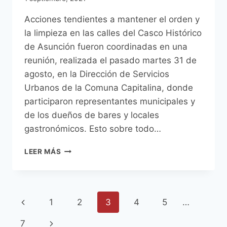
Acciones tendientes a mantener el orden y
la limpieza en las calles del Casco Histórico
de Asunción fueron coordinadas en una
reunión, realizada el pasado martes 31 de
agosto, en la Dirección de Servicios
Urbanos de la Comuna Capitalina, donde
participaron representantes municipales y
de los dueños de bares y locales
gastronómicos. Esto sobre todo…
AUTORIDADES
LEER MÁS
MUNICIPALES
Y
DUEÑOS
DE
Navegación
Página
1
2
3
4
5
…
BARES
Y
de
anterior
Siguiente
7
LOCALES