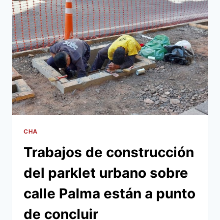
IMPUESTO
QUE
INMUEBLES
BARRIALES
POR
UNA
DECISIÓN
DEL
INTENDENTE
CAPITALINO
CHA
Trabajos de construcción
del parklet urbano sobre
calle Palma están a punto
de concluir