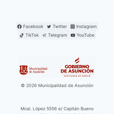
GASTRONÓMICOS
página
página
DEL
CENTRO
HISTÓRICO
DE
Facebook
Twitter
Instagram
ASUNCIÓN
TikTok
Telegram
YouTube
ACORDARON
TRABAJAR
COORDINADAMENTE
PARA
MANTENER
LA
LIMPIEZA
© 2026 Municipalidad de Asunción
Mcal. López 5556 e/ Capitán Bueno