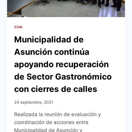
CIRCUITO
QUE
RECORRIÓ
MÁS
DE
CHA
30
Municipalidad de
MURALES
Asunción continúa
apoyando recuperación
de Sector Gastronómico
con cierres de calles
24 septiembre, 2021
Realizada la reunión de evaluación y
coordinación de acciones entre
Municipalidad de Asunción y