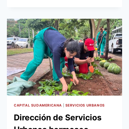
MURAL
QUE
RETRATA
LA
PASIÓN
DEL
FÚTBOL
DE
LA
POBLACIÓN
PARAGUAYA
SE
ERIGE
EN
BARRIO
OBRERO
CAPITAL SUDAMERICANA
|
SERVICIOS URBANOS
Dirección de Servicios