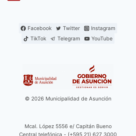
DE
de
página
LA
FINAL
página
DE
LA
Facebook
Twitter
Instagram
COPA
TikTok
Telegram
YouTube
SUDAMERICANA
2024,
PREVISTA
PARA
EL
SÁBADO
23
DE
NOVIEMBRE
EN
© 2026 Municipalidad de Asunción
EL
ESTADIO
DE
LA
Mcal. López 5556 e/ Capitán Bueno
NUEVA
Central telefónica - (+595 21) 627 3000
OLLA