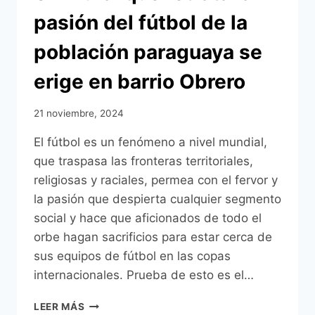
FINAL
pasión del fútbol de la
DE
LA
población paraguaya se
COPA
SUDAMERICANA
erige en barrio Obrero
2024
EN
BARRIO
21 noviembre, 2024
OBRERO
El fútbol es un fenómeno a nivel mundial,
que traspasa las fronteras territoriales,
religiosas y raciales, permea con el fervor y
la pasión que despierta cualquier segmento
social y hace que aficionados de todo el
orbe hagan sacrificios para estar cerca de
sus equipos de fútbol en las copas
internacionales. Prueba de esto es el…
UN
LEER MÁS