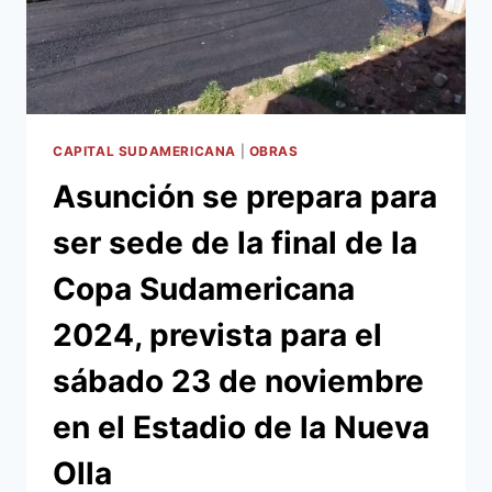
INFRAESTRUCTURA
VIAL
PARA
EL
EVENTO
DE
LA
CAPITAL SUDAMERICANA
|
OBRAS
CONMEBOL
Asunción se prepara para
ser sede de la final de la
Copa Sudamericana
2024, prevista para el
sábado 23 de noviembre
en el Estadio de la Nueva
Olla