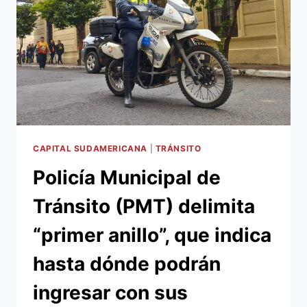
PRODUCTOS
DESDE
LA
FECHA
HASTA
EL
PRÓXIMO
DOMINGO
24
DE
NOVIEMBRE,
CAPITAL SUDAMERICANA
|
TRÁNSITO
EN
Policía Municipal de
LAS
COSTANERAS
Tránsito (PMT) delimita
NORTE
Y
“primer anillo”, que indica
SUR,
POR
hasta dónde podrán
DISPOSICIÓN
DE
ingresar con sus
LA
INTENDENCIA