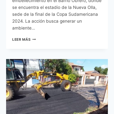
embellecimiento en el Barrio Obrero, donde
se encuentra el estadio de la Nueva Olla,
sede de la final de la Copa Sudamericana
2024. La acción busca generar un
ambiente…
MUNICIPALIDAD
LEER MÁS
DE
ASUNCIÓN
EMBELLECE
Y
REVITALIZA
EL
BARRIO
OBRERO,
EN
EL
MARCO
DE
LOS
PREPARATIVOS