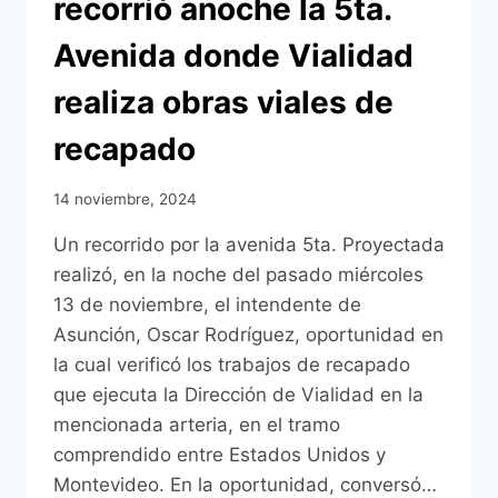
recorrió anoche la 5ta.
A
REALIZARSE
Avenida donde Vialidad
ESTE
SÁBADO
realiza obras viales de
23
DE
recapado
NOVIEMBRE
EN
LA
14 noviembre, 2024
NUEVA
OLLA
Un recorrido por la avenida 5ta. Proyectada
realizó, en la noche del pasado miércoles
13 de noviembre, el intendente de
Asunción, Oscar Rodríguez, oportunidad en
la cual verificó los trabajos de recapado
que ejecuta la Dirección de Vialidad en la
mencionada arteria, en el tramo
comprendido entre Estados Unidos y
Montevideo. En la oportunidad, conversó…