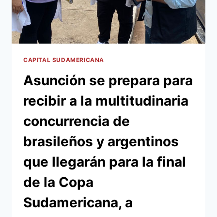
DE
LA
NUEVA
OLLA,
DONDE
SU
CAPITAL SUDAMERICANA
DISPUTARÁ
Asunción se prepara para
LA
FINAL
recibir a la multitudinaria
DE
LA
concurrencia de
COPA
SUDAMERICANA
brasileños y argentinos
que llegarán para la final
de la Copa
Sudamericana, a