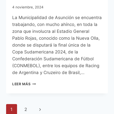
4 noviembre, 2024
La Municipalidad de Asunción se encuentra
trabajando, con mucho ahínco, en toda la
zona que involucra al Estadio General
Pablo Rojas, conocido como la Nueva Olla,
donde se disputará la final única de la
Copa Sudamericana 2024, de la
Confederación Sudamericana de Fútbol
(CONMEBOL), entre los equipos de Racing
de Argentina y Cruzeiro de Brasil,…
ASUNCIÓN
LEER MÁS
SE
PREPARA
PARA
SER
Navegación
Siguiente
1
2
SEDE