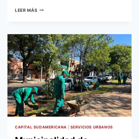
JEFE
LEER MÁS
COMUNAL
CAPITALINO
RECORRIÓ
ANOCHE
LA
5TA.
AVENIDA
DONDE
VIALIDAD
REALIZA
OBRAS
VIALES
DE
RECAPADO
CAPITAL SUDAMERICANA
|
SERVICIOS URBANOS