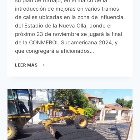
su plan de trabajo, en el marco de la
introducción de mejoras en varios tramos
de calles ubicadas en la zona de influencia
del Estadio de la Nueva Olla, donde el
próximo 23 de noviembre se jugará la final
de la CONMEBOL Sudamericana 2024, y
que congregará a aficionados…
MUNICIPALIDAD
LEER MÁS
DE
ASUNCIÓN
TRABAJA
EN
CALLES
CON
EL
FIN
DE
MEJORAR
LA