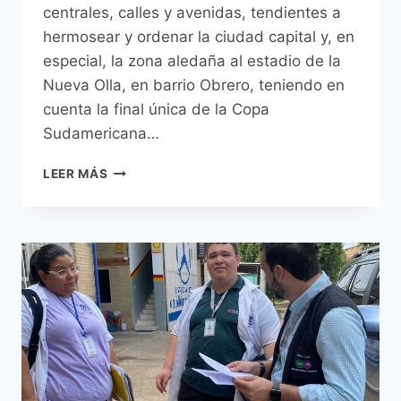
centrales, calles y avenidas, tendientes a
hermosear y ordenar la ciudad capital y, en
especial, la zona aledaña al estadio de la
Nueva Olla, en barrio Obrero, teniendo en
cuenta la final única de la Copa
Sudamericana…
DIRECCIÓN
LEER MÁS
DE
SERVICIOS
URBANOS
HERMOSEA
ESPACIOS
PÚBLICOS
UBICADOS
EN
LAS
INMEDIACIONES
DEL
ESTADIO