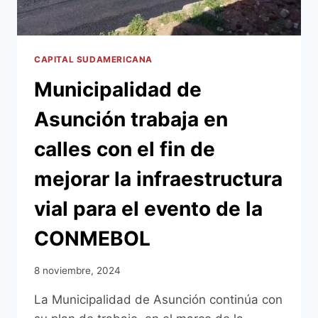
DE
LA
FINAL
DE
CAPITAL SUDAMERICANA
LA
Municipalidad de
COPA
SUDAMERICANA
Asunción trabaja en
2024
calles con el fin de
mejorar la infraestructura
vial para el evento de la
CONMEBOL
8 noviembre, 2024
La Municipalidad de Asunción continúa con