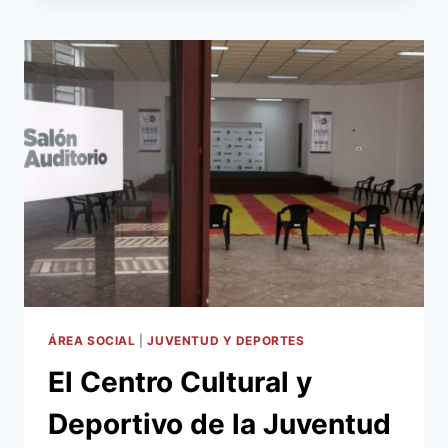
DE
LA
MUNICIPALIDAD
DE
ASUNCIÓN
APOYA
LA
SEGUNDA
EDICIÓN
DEL
CONCURSO
DE
EMPRENDEDURISMO
CRECE
ÁREA SOCIAL
|
JUVENTUD Y DEPORTES
El Centro Cultural y
Deportivo de la Juventud