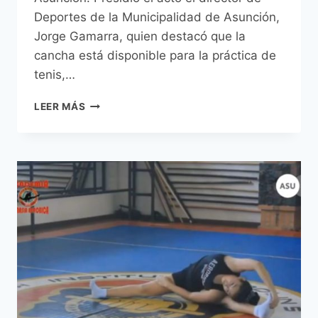
Deportes de la Municipalidad de Asunción,
Jorge Gamarra, quien destacó que la
cancha está disponible para la práctica de
tenis,…
PRIMERA
LEER MÁS
CANCHA
DE
TENIS
MUNICIPAL
FUE
HABILITADA
EN
LA
AVENIDA
21º
PROYECTADA
Y
CHILE