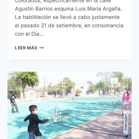
Colorados, específicamente en la calle
Agustín Barrios esquina Luis María Argaña.
La habilitación se llevó a cabo justamente
el pasado 21 de setiembre, en consonancia
con el Día…
EL
LEER MÁS
CENTRO
CULTURAL
Y
DEPORTIVO
DE
LA
JUVENTUD
YA
ESTÁ
EN
PLENA
ACTIVIDAD
CON
UNA