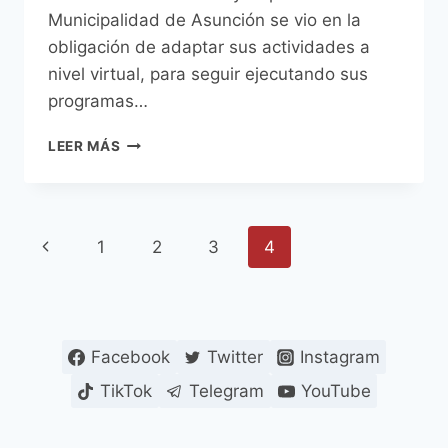
Municipalidad de Asunción se vio en la
obligación de adaptar sus actividades a
nivel virtual, para seguir ejecutando sus
programas…
VARIAS
LEER MÁS
ACTIVIDADES
VIRTUALES
OFRECE
LA
Navegación
Página
1
2
3
4
DIRECCIÓN
DE
de
anterior
JUVENTUD
Y
página
DEPORTES
EN
Facebook
Twitter
Instagram
CUARENTENA
TikTok
Telegram
YouTube