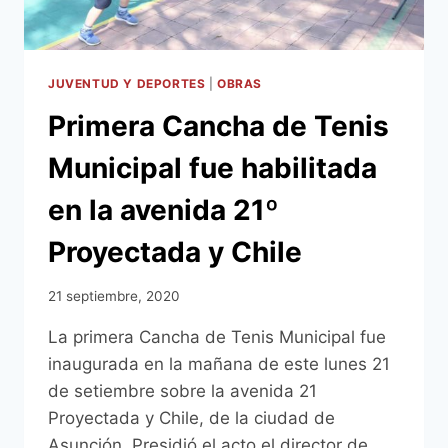
IMPORTANTE
AGENDA
DE
CURSOS
JUVENTUD Y DEPORTES
|
OBRAS
VIRTUALES
Primera Cancha de Tenis
MIENTRAS
DURE
Municipal fue habilitada
LA
CUARENTENA
en la avenida 21º
SANITARIA
Proyectada y Chile
21 septiembre, 2020
La primera Cancha de Tenis Municipal fue
inaugurada en la mañana de este lunes 21
de setiembre sobre la avenida 21
Proyectada y Chile, de la ciudad de
Asunción. Presidió el acto el director de