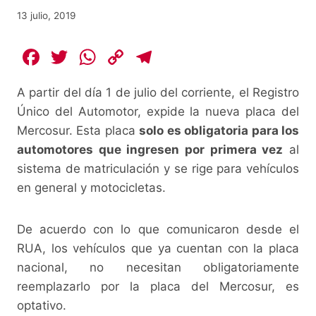
13 julio, 2019
F
T
W
C
T
a
w
h
o
el
A partir del día 1 de julio del corriente, el Registro
c
itt
at
p
e
Único del Automotor, expide la nueva placa del
e
er
s
y
gr
Mercosur. Esta placa
solo es obligatoria para los
b
A
Li
a
automotores que ingresen por primera vez
al
o
p
n
m
sistema de matriculación y se rige para vehículos
o
p
k
en general y motocicletas.
k
De acuerdo con lo que comunicaron desde el
RUA, los vehículos que ya cuentan con la placa
nacional, no necesitan obligatoriamente
reemplazarlo por la placa del Mercosur, es
optativo.