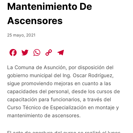
Mantenimiento De
Ascensores
25 mayo, 2021
F
T
W
C
T
a
w
h
o
el
La Comuna de Asunción, por disposición del
c
itt
at
p
e
gobierno municipal del Ing. Oscar Rodríguez,
e
er
s
y
gr
sigue promoviendo mejoras en cuanto a las
b
A
Li
a
capacidades del personal, desde los cursos de
o
p
n
m
capacitación para funcionarios, a través del
o
p
k
Curso Técnico de Especialización en montaje y
mantenimiento de ascensores.
k
El acto de apertura del curso se realizó el lunes