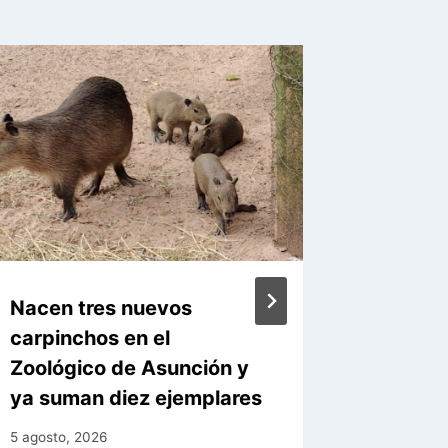
Nacen tres nuevos
Municip
carpinchos en el
obra d
Zoológico de Asunción y
Genera
ya suman diez ejemplares
5 agosto, 
5 agosto, 2026