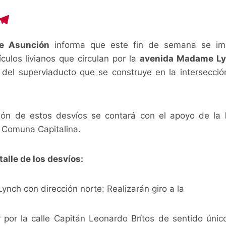
C
T
o
el
de Asunción
informa que este fin de semana se im
p
e
culos livianos que circulan por la
avenida Madame L
y
gr
del superviaducto que se construye en la intersecció
i
a
n
m
ión de estos desvíos se contará con el apoyo de la
 Comuna Capitalina.
talle de los desvíos:
h con dirección norte: Realizarán giro a la
r por la calle Capitán Leonardo Brítos de sentido únic