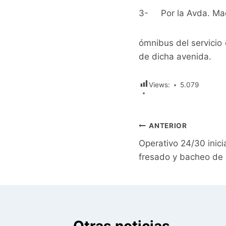
3- Por la Avda. Mad
ómnibus del servicio 
de dicha avenida.
Views:
5.079
Navegación
ANTERIOR
Operativo 24/30 inici
de
fresado y bacheo de l
entradas
Otras noticias