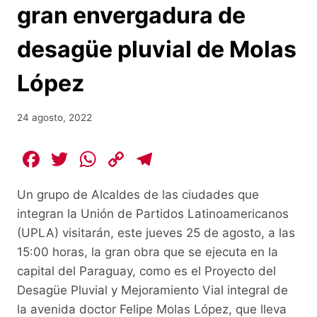
gran envergadura de
desagüe pluvial de Molas
López
24 agosto, 2022
F
T
W
C
T
a
w
h
o
el
Un grupo de Alcaldes de las ciudades que
c
itt
at
p
e
integran la Unión de Partidos Latinoamericanos
e
er
s
y
gr
(UPLA) visitarán, este jueves 25 de agosto, a las
b
A
Li
a
15:00 horas, la gran obra que se ejecuta en la
o
p
n
m
capital del Paraguay, como es el Proyecto del
o
p
k
Desagüe Pluvial y Mejoramiento Vial integral de
la avenida doctor Felipe Molas López, que lleva