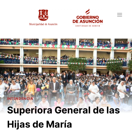
Saltar
al
contenido
INTENDENCIA
Superiora General de las
Hijas de María