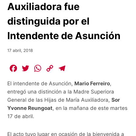
Auxiliadora fue
distinguida por el
Intendente de Asunción
17 abril, 2018
F
T
W
C
T
a
w
h
o
el
El intendente de Asunción,
Mario Ferreiro
,
c
itt
at
p
e
entregó una distinción a la Madre Superiora
e
er
s
y
gr
General de las Hijas de María Auxiliadora,
Sor
b
A
Li
a
Yvonne Reungoat
, en la mañana de este martes
o
p
n
m
17 de abril.
o
p
k
El acto tuvo lugar en ocasión de la bienvenida a