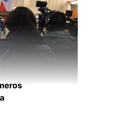
imeros
na