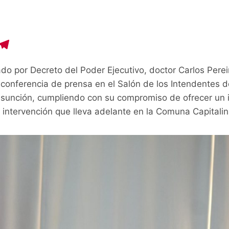
C
T
o
el
ado por Decreto del Poder Ejecutivo, doctor Carlos Perei
p
e
nferencia de prensa en el Salón de los Intendentes del
y
gr
Asunción, cumpliendo con su compromiso de ofrecer un
i
a
 intervención que lleva adelante en la Comuna Capitalin
n
m