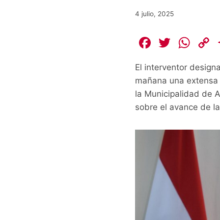
4 julio, 2025
F
T
W
a
w
h
El interventor design
c
itt
at
mañana una extensa co
e
er
s
la Municipalidad de 
b
A
L
sobre el avance de la
o
p
o
p
k
k