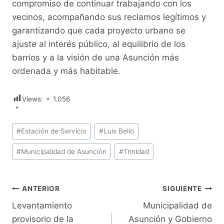
compromiso de continuar trabajando con los
vecinos, acompañando sus reclamos legítimos y
garantizando que cada proyecto urbano se
ajuste al interés público, al equilibrio de los
barrios y a la visión de una Asunción más
ordenada y más habitable.
Views:
1.056
Etiquetas
#
Estación de Servicio
#
Luis Bello
de
#
Municipalidad de Asunción
#
Trinidad
la
entrada:
Navegación
ANTERIOR
SIGUIENTE
Levantamiento
Municipalidad de
de
provisorio de la
Asunción y Gobierno