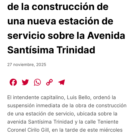
de la construcción de
una nueva estación de
servicio sobre la Avenida
Santísima Trinidad
27 noviembre, 2025
F
T
W
C
T
a
w
h
o
el
El intendente capitalino, Luis Bello, ordenó la
c
itt
at
p
e
suspensión inmediata de la obra de construcción
e
er
s
y
gr
de una estación de servicio, ubicada sobre la
b
A
Li
a
avenida Santísima Trinidad y la calle Teniente
o
p
n
m
Coronel Cirilo Gill, en la tarde de este miércoles