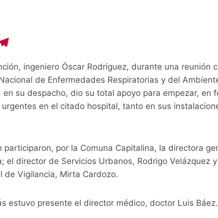
C
T
o
el
ción, ingeniero Óscar Rodríguez, durante una reunión c
p
e
o Nacional de Enfermedades Respiratorias y del Ambient
y
gr
, en su despacho, dio su total apoyo para empezar, en 
i
a
 urgentes en el citado hospital, tanto en sus instalacion
n
m
 participaron, por la Comuna Capitalina, la directora ge
; el director de Servicios Urbanos, Rodrigo Velázquez y 
l de Vigilancia, Mirta Cardozo.
 estuvo presente el director médico, doctor Luis Báez.