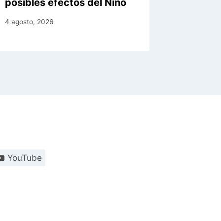
posibles efectos del Niño
4 agosto, 
4 agosto, 2026
YouTube