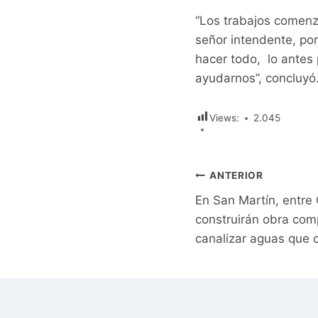
“Los trabajos comenza
señor intendente, po
hacer todo, lo antes
ayudarnos”, concluyó
Views:
2.045
Navegación
ANTERIOR
En San Martín, entre
de
construirán obra com
entradas
canalizar aguas que c