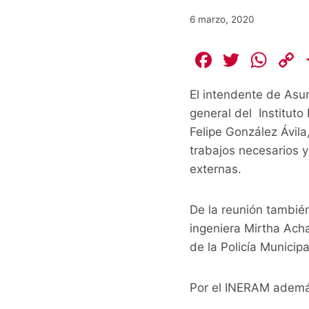
6 marzo, 2020
F
T
W
a
w
h
El intendente de Asun
c
itt
at
general del Institut
e
er
s
Felipe González Ávila
b
A
L
trabajos necesarios y
o
p
externas.
o
p
k
k
De la reunión también
ingeniera Mirtha Acha
de la Policía Municipa
Por el INERAM además