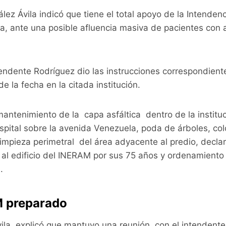
ález Ávila indicó que tiene el total apoyo de la Intenden
a, ante una posible afluencia masiva de pacientes con 
tendente Rodríguez dio las instrucciones correspondient
e la fecha en la citada institución.
mantenimiento de la capa asfáltica dentro de la instituc
ospital sobre la avenida Venezuela, poda de árboles, c
limpieza perimetral del área adyacente al predio, decla
 al edificio del INERAM por sus 75 años y ordenamiento
.
 preparado
ila explicó que mantuvo una reunión con el intendente 