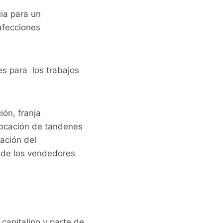
cia para un
afecciones
es para los trabajos
ión, franja
olocación de tandenes
ración del
 de los vendedores
capitalino y parte de