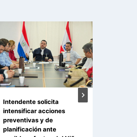
Intendente solicita
Asunció
intensificar acciones
infraes
preventivas y de
capaci
planificación ante
ante El