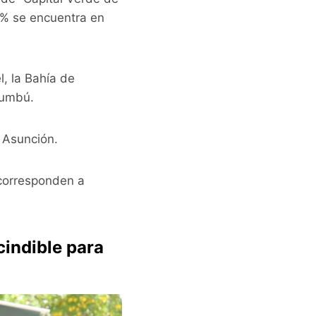
9% se encuentra en
, la Bahía de
cumbú.
 Asunción.
 corresponden a
cindible para