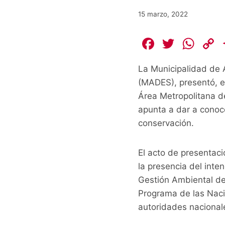
15 marzo, 2022
F
T
W
a
w
h
La Municipalidad de 
c
itt
at
(MADES), presentó, e
e
er
s
Área Metropolitana de
b
A
L
apunta a dar a conoce
o
p
conservación.
o
p
k
k
El acto de presentac
la presencia del inte
Gestión Ambiental de
Programa de las Nacio
autoridades nacional