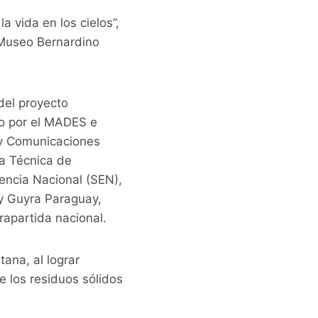
a vida en los cielos”,
 Museo Bernardino
del proyecto
do por el MADES e
 y Comunicaciones
ía Técnica de
gencia Nacional (SEN),
y Guyra Paraguay,
apartida nacional.
ana, al lograr
e los residuos sólidos