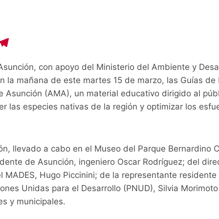
C
T
o
el
Asunción, con apoyo del Ministerio del Ambiente y Desar
p
e
n la mañana de este martes 15 de marzo, las Guías de 
y
gr
 Asunción (AMA), un material educativo dirigido al públ
i
a
r las especies nativas de la región y optimizar los esfu
n
m
ión, llevado a cabo en el Museo del Parque Bernardino C
ndente de Asunción, ingeniero Oscar Rodríguez; del dire
l MADES, Hugo Piccinini; de la representante residente
nes Unidas para el Desarrollo (PNUD), Silvia Morimoto 
es y municipales.