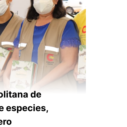
olitana de
e especies,
ero