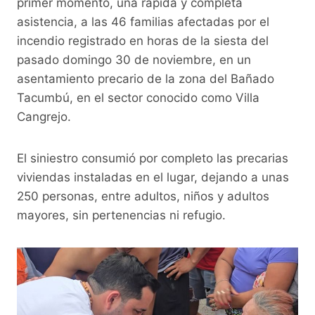
b
A
Li
a
primer momento, una rápida y completa
o
p
n
m
asistencia, a las 46 familias afectadas por el
o
p
k
incendio registrado en horas de la siesta del
pasado domingo 30 de noviembre, en un
k
asentamiento precario de la zona del Bañado
Tacumbú, en el sector conocido como Villa
Cangrejo.
El siniestro consumió por completo las precarias
viviendas instaladas en el lugar, dejando a unas
250 personas, entre adultos, niños y adultos
mayores, sin pertenencias ni refugio.