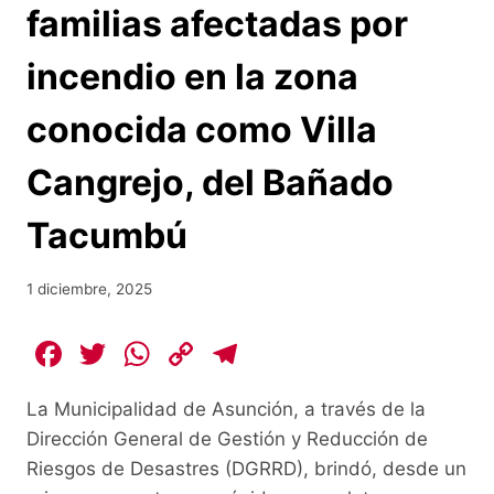
familias afectadas por
incendio en la zona
conocida como Villa
Cangrejo, del Bañado
Tacumbú
1 diciembre, 2025
F
T
W
C
T
a
w
h
o
el
La Municipalidad de Asunción, a través de la
c
itt
at
p
e
Dirección General de Gestión y Reducción de
e
er
s
y
gr
Riesgos de Desastres (DGRRD), brindó, desde un