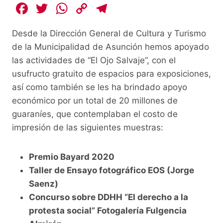
F
T
W
C
T
a
w
h
o
el
Desde la Dirección General de Cultura y Turismo
c
itt
at
p
e
de la Municipalidad de Asunción hemos apoyado
e
er
s
y
gr
las actividades de “El Ojo Salvaje”, con el
b
A
Li
a
usufructo gratuito de espacios para exposiciones,
o
p
n
m
así como también se les ha brindado apoyo
o
p
k
económico por un total de 20 millones de
guaraníes, que contemplaban el costo de
k
impresión de las siguientes muestras:
Premio Bayard 2020
Taller de Ensayo fotográfico EOS (Jorge
Saenz)
Concurso sobre DDHH “El derecho a la
protesta social” Fotogalería Fulgencia