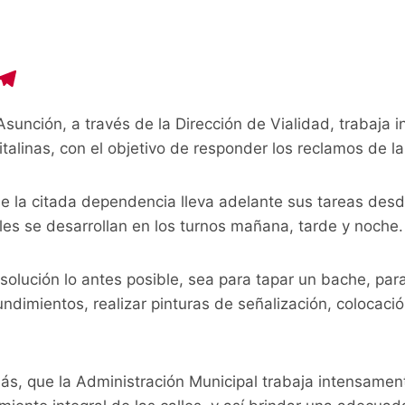
C
T
o
el
sunción, a través de la Dirección de Vialidad, trabaja
p
e
italinas, con el objetivo de responder los reclamos de l
y
gr
i
a
 de la citada dependencia lleva adelante sus tareas de
n
m
uales se desarrollan en los turnos mañana, tarde y noche
a solución lo antes posible, sea para tapar un bache, par
ndimientos, realizar pinturas de señalización, colocació
s, que la Administración Municipal trabaja intensamen