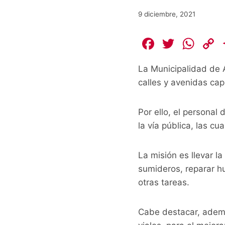
9 diciembre, 2021
F
T
W
a
w
h
La Municipalidad de A
c
itt
at
calles y avenidas cap
e
er
s
b
A
L
Por ello, el personal
o
p
la vía pública, las c
o
p
k
k
La misión es llevar l
sumideros, reparar hu
otras tareas.
Cabe destacar, ademá