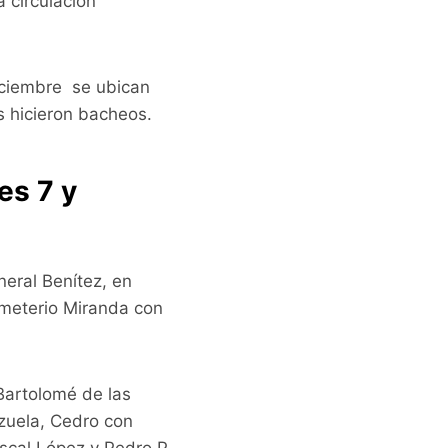
a circulación
iciembre se ubican
as hicieron bacheos.
es 7 y
eral Benítez, en
Emeterio Miranda con
Bartolomé de las
izuela, Cedro con