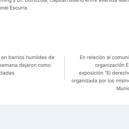
eming y Dr. Odriozola, Capitán Bueno entre avenida Mar
onel Escurra.
 en barrios humildes de
En relación al comun
e semana dejaron como
organización El
ectadas
exposición “El derecho
organizada por los mismo
Munic