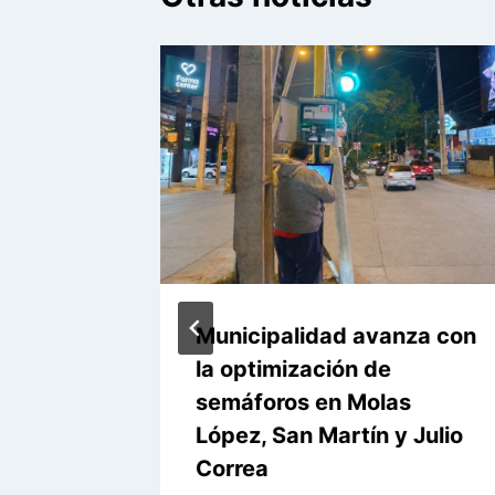
niza
Municipalidad avanza con
al por
la optimización de
sunción
semáforos en Molas
López, San Martín y Julio
Correa