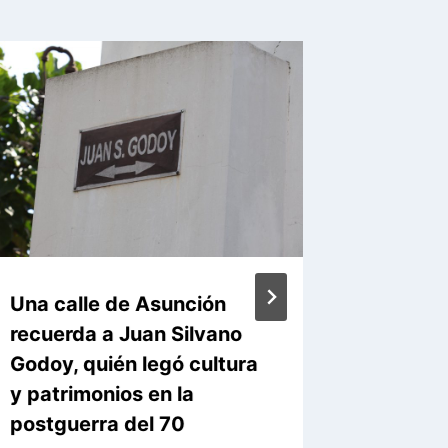
Una calle de Asunción
Policlí
recuerda a Juan Silvano
modern
Godoy, quién legó cultura
tecnoló
y patrimonios en la
atenció
postguerra del 70
ciudad