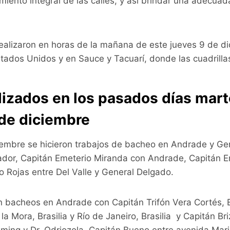
amiento integral de las calles, y así brindar una adecuad
realizaron en horas de la mañana de este jueves 9 de d
stados Unidos y en Sauce y Tacuarí, donde las cuadrill
lizados en los pasados días mart
 de diciembre
ciembre se hicieron trabajos de bacheo en Andrade y Gen
vador, Capitán Emeterio Miranda con Andrade, Capitán 
 Rojas entre Del Valle y General Delgado.
n bacheos en Andrade con Capitán Trifón Vera Cortés, 
a Mora, Brasilia y Río de Janeiro, Brasilia y Capitán Br