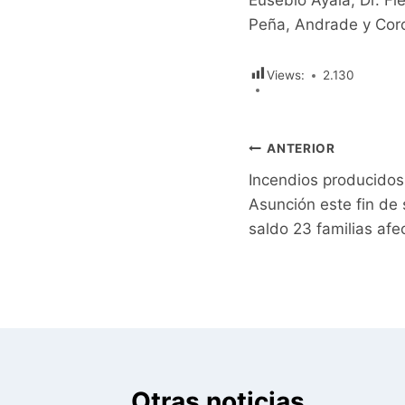
Eusebio Ayala, Dr. Fl
Peña, Andrade y Cor
Views:
2.130
Navegación
ANTERIOR
Incendios producidos
de
Asunción este fin d
entradas
saldo 23 familias af
Otras noticias