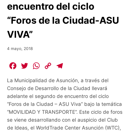
encuentro del ciclo
“Foros de la Ciudad-ASU
VIVA”
4 mayo, 2018
F
T
W
C
T
a
w
h
o
el
La Municipalidad de Asunción, a través del
c
itt
at
p
e
Consejo de Desarrollo de la Ciudad llevará
e
er
s
y
gr
adelante el segundo de encuentro del ciclo
b
A
Li
a
“Foros de la Ciudad – ASU Viva” bajo la temática
o
p
n
m
“MOVILIDAD Y TRANSPORTE”. Este ciclo de foros
o
p
k
se viene desarrollando con el auspicio del Club
de Ideas, el WorldTrade Center Asunción (WTC),