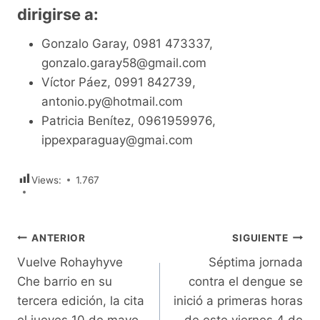
dirigirse a:
Gonzalo Garay, 0981 473337,
gonzalo.garay58@gmail.com
Víctor Páez, 0991 842739,
antonio.py@hotmail.com
Patricia Benítez, 0961959976,
ippexparaguay@gmai.com
Views:
1.767
Navegación
ANTERIOR
SIGUIENTE
Vuelve Rohayhyve
Séptima jornada
de
Che barrio en su
contra el dengue se
entradas
tercera edición, la cita
inició a primeras horas