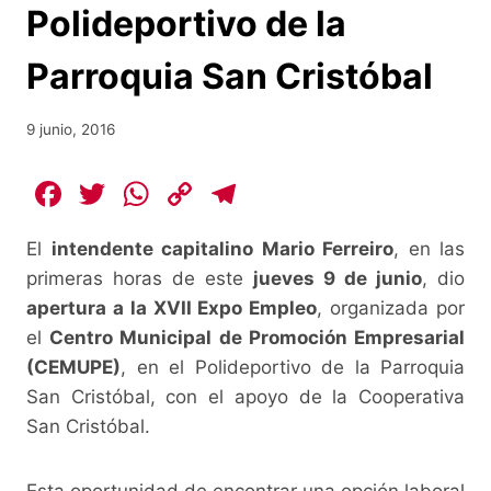
Polideportivo de la
Parroquia San Cristóbal
9 junio, 2016
F
T
W
C
T
a
w
h
o
el
El
intendente capitalino Mario Ferreiro
, en las
c
itt
at
p
e
primeras horas de este
jueves 9 de junio
, dio
e
er
s
y
gr
apertura a la XVII Expo Empleo
, organizada por
b
A
Li
a
el
Centro Municipal de Promoción Empresarial
o
p
n
m
(CEMUPE)
, en el Polideportivo de la Parroquia
o
p
k
San Cristóbal, con el apoyo de la Cooperativa
San Cristóbal.
k
Esta oportunidad de encontrar una opción laboral