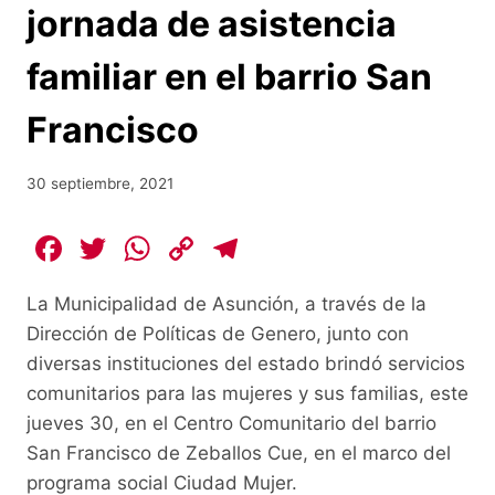
jornada de asistencia
familiar en el barrio San
Francisco
30 septiembre, 2021
F
T
W
C
T
a
w
h
o
el
La Municipalidad de Asunción, a través de la
c
itt
at
p
e
Dirección de Políticas de Genero, junto con
e
er
s
y
gr
diversas instituciones del estado brindó servicios
b
A
Li
a
comunitarios para las mujeres y sus familias, este
o
p
n
m
jueves 30, en el Centro Comunitario del barrio
o
p
k
San Francisco de Zeballos Cue, en el marco del
programa social Ciudad Mujer.