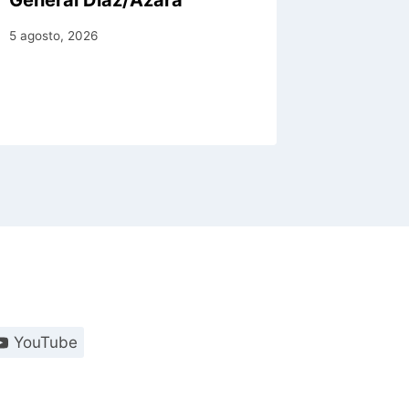
General Díaz/Azara
prevent
planifi
5 agosto, 2026
posible
4 agosto, 
YouTube