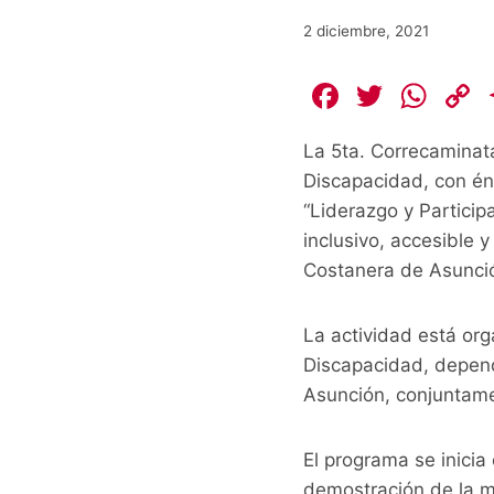
2 diciembre, 2021
F
T
W
a
w
h
La 5ta. Correcaminata
c
itt
at
Discapacidad, con énf
e
er
s
“Liderazgo y Partici
b
A
L
inclusivo, accesible 
o
p
Costanera de Asunció
o
p
k
k
La actividad está org
Discapacidad, depend
Asunción, conjuntame
El programa se inicia
demostración de la m