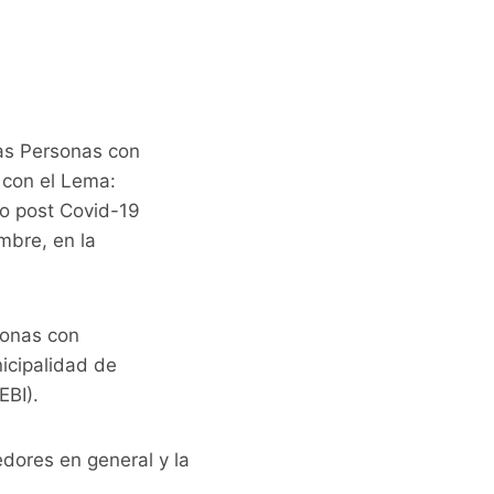
las Personas con
 con el Lema:
do post Covid-19
mbre, en la
sonas con
icipalidad de
EBI).
edores en general y la