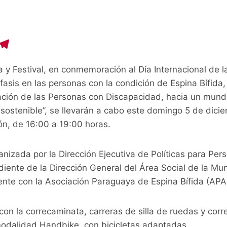
C
T
o
el
 y Festival, en conmemoración al Día Internacional de 
p
e
asis en las personas con la condición de Espina Bífida,
y
gr
pación de las Personas con Discapacidad, hacia un mun
i
a
y sostenible”, se llevarán a cabo este domingo 5 de dicie
n
m
n, de 16:00 a 19:00 horas.
anizada por la Dirección Ejecutiva de Políticas para Per
iente de la Dirección General del Área Social de la Mun
nte con la Asociación Paraguaya de Espina Bífida (APA
 con la correcaminata, carreras de silla de ruedas y corr
odalidad Handbike, con bicicletas adaptadas.