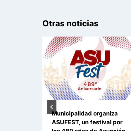
Otras noticias
la casa
Municipalidad organiza
as
ASUFEST, un festival por