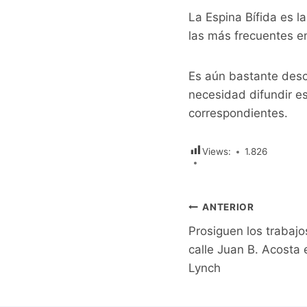
La Espina Bífida es l
las más frecuentes en
Es aún bastante desc
necesidad difundir es
correspondientes.
Views:
1.826
Navegación
ANTERIOR
Prosiguen los trabaj
de
calle Juan B. Acosta
entradas
Lynch