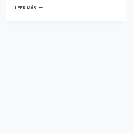
AGROECOLOGÍA
LEER MÁS
URBANA
EN
LOS
BAÑADOS
DE
ASUNCIÓN