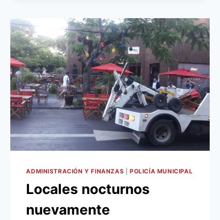
A
ASUNCIÓN
Y
ACERCÓ
PEDIDOS
A
LA
COMUNA
CAPITALINA
ADMINISTRACIÓN Y FINANZAS
|
POLICÍA MUNICIPAL
Locales nocturnos
nuevamente