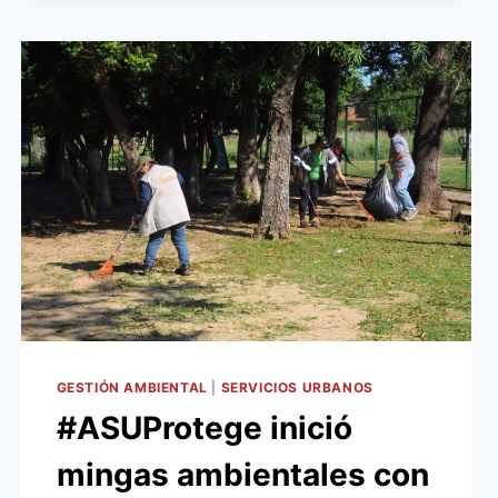
DE
DESAFÍOS
ASU
GESTIÓN AMBIENTAL
|
SERVICIOS URBANOS
#ASUProtege inició
mingas ambientales con