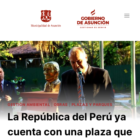
Saltar
al
contenido
GESTIÓN AMBIENTAL
|
OBRAS
|
PLAZAS Y PARQUES
La República del Perú ya
cuenta con una plaza que