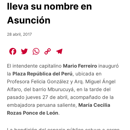
lleva su nombre en
Asunción
28 abril, 2017
F
T
W
C
T
a
w
h
o
el
El intendente capitalino
Mario Ferreiro
inauguró
c
itt
at
p
e
la
Plaza República del Perú
, ubicada en
e
er
s
y
gr
Profesora Felicia González y Arq. Miguel Ángel
b
A
Li
a
Alfaro, del barrio Mburucuyá, en la tarde del
o
p
n
m
pasado jueves 27 de abril, acompañado de la
o
p
k
embajadora peruana saliente,
María Cecilia
Rozas Ponce de León
.
k
La bendición del espacio público estuvo a cargo