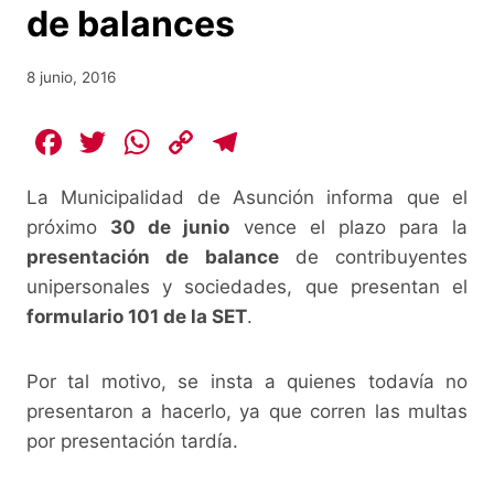
de balances
8 junio, 2016
F
T
W
C
T
a
w
h
o
el
La Municipalidad de Asunción informa que el
c
itt
at
p
e
próximo
30 de junio
vence el plazo para la
e
er
s
y
gr
presentación de balance
de contribuyentes
b
A
Li
a
unipersonales y sociedades, que presentan el
o
p
n
m
formulario 101 de la SET
.
o
p
k
k
Por tal motivo, se insta a quienes todavía no
presentaron a hacerlo, ya que corren las multas
por presentación tardía.