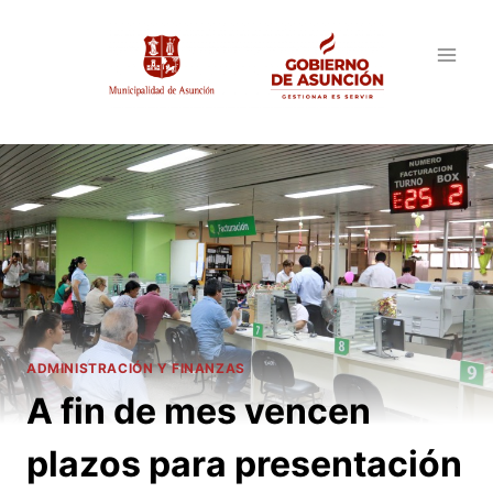
Saltar
al
contenido
ADMINISTRACIÓN Y FINANZAS
A fin de mes vencen
plazos para presentación