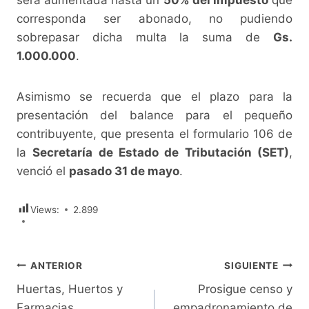
corresponda ser abonado, no pudiendo
sobrepasar dicha multa la suma de
Gs.
1.000.000
.
Asimismo se recuerda que el plazo para la
presentación del balance para el pequeño
contribuyente, que presenta el formulario 106 de
la
Secretaría de Estado de Tributación (SET)
,
venció el
pasado 31 de mayo
.
Views:
2.899
Navegación
ANTERIOR
SIGUIENTE
Huertas, Huertos y
Prosigue censo y
de
Farmacias
empadronamiento de