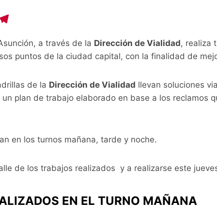
C
T
o
el
Asunción, a través de la
Dirección de Vialidad
, realiza
p
e
os puntos de la ciudad capital, con la finalidad de mejor
y
gr
i
a
drillas de la
Dirección de Vialidad
llevan soluciones via
n
m
a un plan de trabajo elaborado en base a los reclamos q
zan en los turnos mañana, tarde y noche.
alle de los trabajos realizados y a realizarse este jueve
ALIZADOS EN EL TURNO MAÑANA