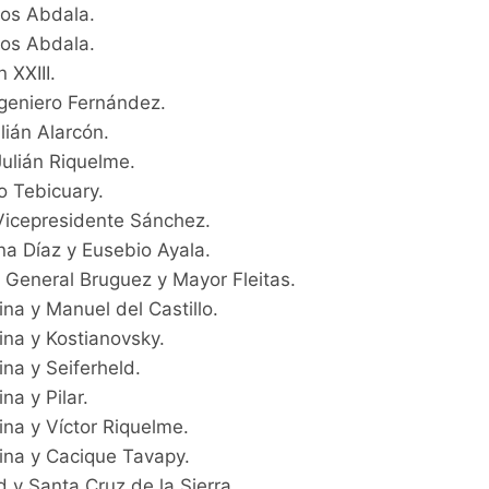
los Abdala.
los Abdala.
 XXIII.
geniero Fernández.
lián Alarcón.
Julián Riquelme.
o Tebicuary.
Vicepresidente Sánchez.
na Díaz y Eusebio Ayala.
 General Bruguez y Mayor Fleitas.
na y Manuel del Castillo.
ina y Kostianovsky.
na y Seiferheld.
na y Pilar.
ina y Víctor Riquelme.
ina y Cacique Tavapy.
d y Santa Cruz de la Sierra.