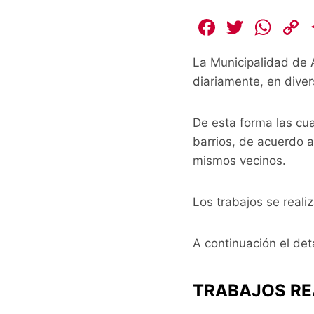
F
T
W
a
w
h
La Municipalidad de 
c
itt
at
diariamente, en divers
e
er
s
b
A
L
De esta forma las cua
o
p
barrios, de acuerdo 
o
p
k
mismos vecinos.
k
Los trabajos se reali
A continuación el det
TRABAJOS RE