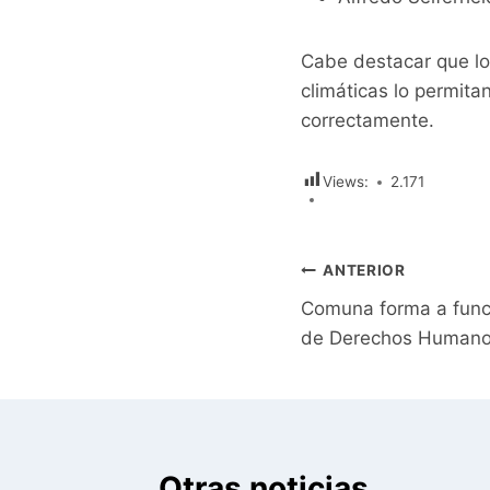
Cabe destacar que lo
climáticas lo permit
correctamente.
Views:
2.171
Navegación
ANTERIOR
Comuna forma a funci
de
de Derechos Human
entradas
Otras noticias