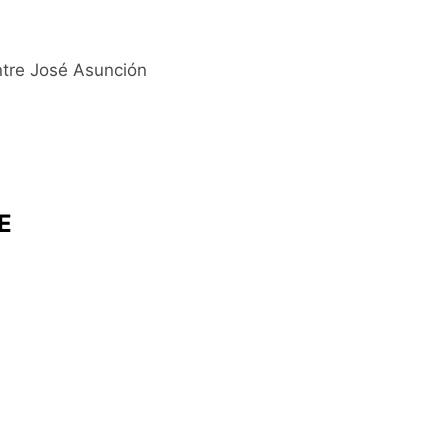
ntre José Asunción
E