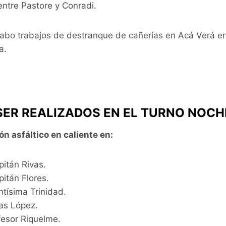
ntre Pastore y Conradi.
abo trabajos de destranque de cañerías en Acá Verá e
a.
SER REALIZADOS EN EL TURNO NOCH
 asfáltico en caliente en:
pitán Rivas.
pitán Flores.
ntísima Trinidad.
as López.
fesor Riquelme.