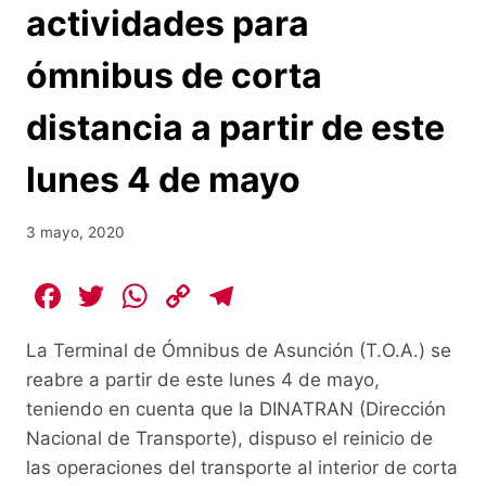
actividades para
ómnibus de corta
distancia a partir de este
lunes 4 de mayo
3 mayo, 2020
F
T
W
C
T
a
w
h
o
el
La Terminal de Ómnibus de Asunción (T.O.A.) se
c
itt
at
p
e
reabre a partir de este lunes 4 de mayo,
e
er
s
y
gr
teniendo en cuenta que la DINATRAN (Dirección
b
A
Li
a
Nacional de Transporte), dispuso el reinicio de
o
p
n
m
las operaciones del transporte al interior de corta