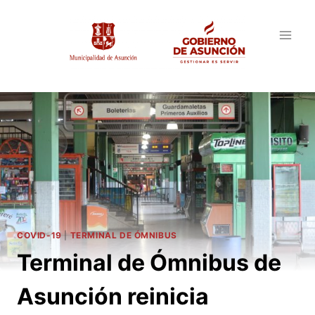
Saltar
al
contenido
COVID-19
|
TERMINAL DE ÓMNIBUS
Terminal de Ómnibus de
Asunción reinicia