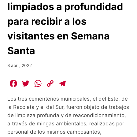
limpiados a profundidad
para recibir a los
visitantes en Semana
Santa
8 abril, 2022
F
T
W
C
T
a
w
h
o
el
Los tres cementerios municipales, el del Este, de
c
itt
at
p
e
la Recoleta y el del Sur, fueron objeto de trabajos
e
er
s
y
gr
de limpieza profunda y de reacondicionamiento,
b
A
Li
a
a través de mingas ambientales, realizadas por
o
p
n
m
personal de los mismos camposantos,