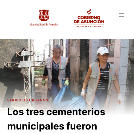
Saltar
al
contenido
SERVICIOS URBANOS
Los tres cementerios
municipales fueron