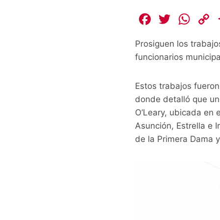
F
T
W
a
w
h
Prosiguen los trabajo
c
itt
at
funcionarios municipa
e
er
s
b
A
L
Estos trabajos fueron
o
p
donde detalló que uno
o
p
k
O’Leary, ubicada en 
k
Asunción, Estrella e 
de la Primera Dama y