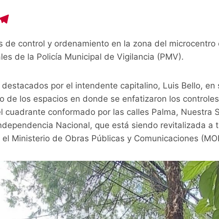
C
T
o
el
s de control y ordenamiento en la zona del microcentro 
p
e
les de la Policía Municipal de Vigilancia (PMV).
y
gr
i
a
 destacados por el intendente capitalino, Luis Bello, en 
n
m
 de los espacios en donde se enfatizaron los controles
el cuadrante conformado por las calles Palma, Nuestra 
Independencia Nacional, que está siendo revitalizada a t
 el Ministerio de Obras Públicas y Comunicaciones (MO