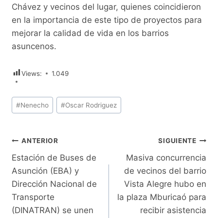
Chávez y vecinos del lugar, quienes coincidieron
en la importancia de este tipo de proyectos para
mejorar la calidad de vida en los barrios
asuncenos.
Views:
1.049
Etiquetas
#
Nenecho
#
Oscar Rodriguez
de
la
entrada:
Navegación
ANTERIOR
SIGUIENTE
Estación de Buses de
Masiva concurrencia
de
Asunción (EBA) y
de vecinos del barrio
entradas
Dirección Nacional de
Vista Alegre hubo en
Transporte
la plaza Mburicaó para
(DINATRAN) se unen
recibir asistencia