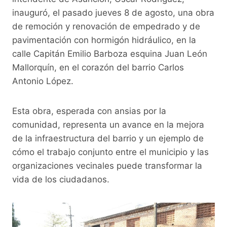
e
er
s
y
gr
inauguró, el pasado jueves 8 de agosto, una obra
b
A
Li
a
de remoción y renovación de empedrado y de
o
p
n
m
pavimentación con hormigón hidráulico, en la
o
p
k
calle Capitán Emilio Barboza esquina Juan León
Mallorquín, en el corazón del barrio Carlos
k
Antonio López.
Esta obra, esperada con ansias por la
comunidad, representa un avance en la mejora
de la infraestructura del barrio y un ejemplo de
cómo el trabajo conjunto entre el municipio y las
organizaciones vecinales puede transformar la
vida de los ciudadanos.