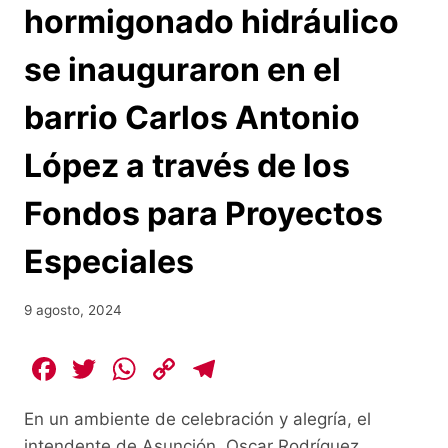
hormigonado hidráulico
se inauguraron en el
barrio Carlos Antonio
López a través de los
Fondos para Proyectos
Especiales
9 agosto, 2024
F
T
W
C
T
a
w
h
o
el
En un ambiente de celebración y alegría, el
c
itt
at
p
e
intendente de Asunción, Oscar Rodríguez,