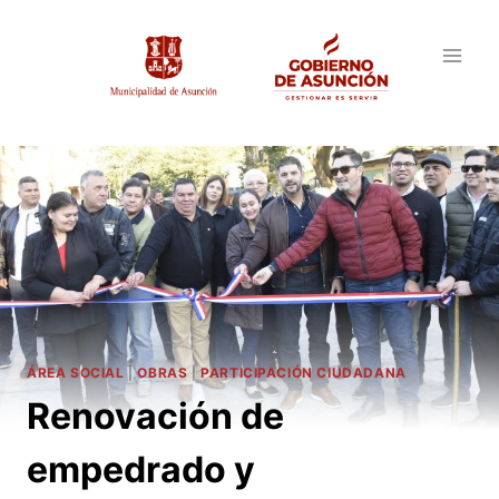
Saltar
al
contenido
ÁREA SOCIAL
|
OBRAS
|
PARTICIPACIÓN CIUDADANA
Renovación de
empedrado y