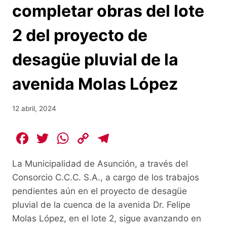
completar obras del lote
2 del proyecto de
desagüe pluvial de la
avenida Molas López
12 abril, 2024
F
T
W
C
T
a
w
h
o
el
La Municipalidad de Asunción, a través del
c
itt
at
p
e
Consorcio C.C.C. S.A., a cargo de los trabajos
e
er
s
y
gr
pendientes aún en el proyecto de desagüe
b
A
Li
a
pluvial de la cuenca de la avenida Dr. Felipe
o
p
n
m
Molas López, en el lote 2, sigue avanzando en