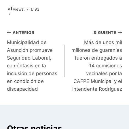
Views:
1.193
Navegación
ANTERIOR
SIGUIENTE
Municipalidad de
Más de unos mil
de
Asunción promueve
millones de guaraníes
entradas
Seguridad Laboral,
fueron entregados a
con énfasis en la
14 comisiones
inclusión de personas
vecinales por la
en condición de
CAFPE Municipal y el
discapacidad
Intendente Rodríguez
Otras noticias