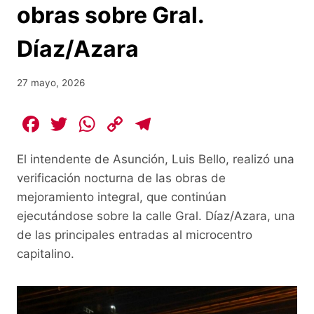
obras sobre Gral.
Díaz/Azara
27 mayo, 2026
F
T
W
C
T
a
w
h
o
el
El intendente de Asunción, Luis Bello, realizó una
c
itt
at
p
e
verificación nocturna de las obras de
e
er
s
y
gr
mejoramiento integral, que continúan
b
A
Li
a
ejecutándose sobre la calle Gral. Díaz/Azara, una
o
p
n
m
de las principales entradas al microcentro
o
p
k
capitalino.
k