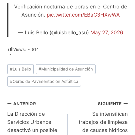
Verificación nocturna de obras en el Centro de
Asunción.
pic.twitter.com/EBaC3HXwWA
— Luis Bello (@luisbello_asu)
May 27, 2026
Views:
814
Etiquetas
#
Luis Bello
#
Municipalidad de Asunción
de
#
Obras de Pavimentación Asfáltica
la
entrada:
Navegación
ANTERIOR
SIGUIENTE
La Dirección de
Se intensifican
de
Servicios Urbanos
trabajos de limpieza
entradas
desactivó un posible
de cauces hídricos