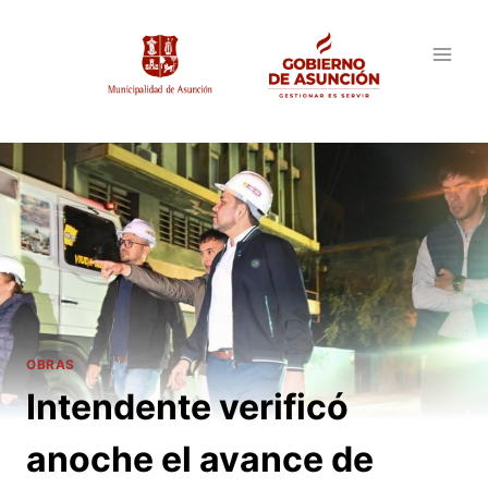
Saltar
al
contenido
OBRAS
Intendente verificó
anoche el avance de