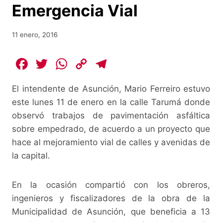
Emergencia Vial
11 enero, 2016
F
T
W
C
T
a
w
h
o
el
El intendente de Asunción, Mario Ferreiro estuvo
c
itt
at
p
e
este lunes 11 de enero en la calle Tarumá donde
e
er
s
y
gr
observó trabajos de pavimentación asfáltica
b
A
Li
a
sobre empedrado, de acuerdo a un proyecto que
o
p
n
m
hace al mejoramiento vial de calles y avenidas de
o
p
k
la capital.
k
En la ocasión compartió con los obreros,
ingenieros y fiscalizadores de la obra de la
Municipalidad de Asunción, que beneficia a 13