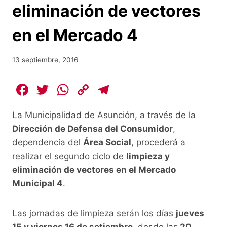
eliminación de vectores
en el Mercado 4
13 septiembre, 2016
F
T
W
C
T
a
w
h
o
el
La Municipalidad de Asunción, a través de la
c
itt
at
p
e
Dirección de Defensa del Consumidor
,
e
er
s
y
gr
dependencia del
Área Social
, procederá a
b
A
Li
a
realizar el segundo ciclo de
limpieza y
o
p
n
m
eliminación de vectores en el Mercado
o
p
k
Municipal 4
.
k
Las jornadas de limpieza serán los días
jueves
15 y viernes 16 de setiembre
, desde las
20