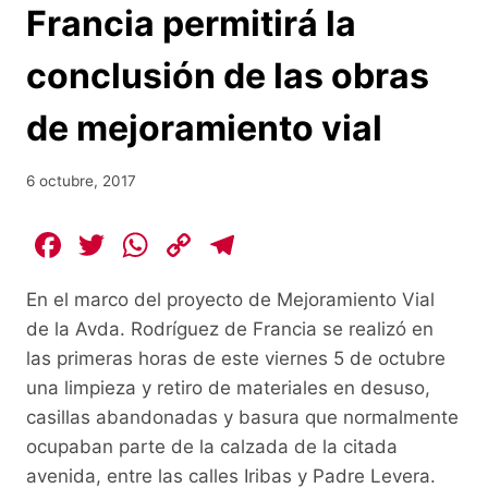
Francia permitirá la
conclusión de las obras
de mejoramiento vial
6 octubre, 2017
F
T
W
C
T
a
w
h
o
el
En el marco del proyecto de Mejoramiento Vial
c
itt
at
p
e
de la Avda. Rodríguez de Francia se realizó en
e
er
s
y
gr
las primeras horas de este viernes 5 de octubre
b
A
Li
a
una limpieza y retiro de materiales en desuso,
o
p
n
m
casillas abandonadas y basura que normalmente
o
p
k
ocupaban parte de la calzada de la citada
avenida, entre las calles Iribas y Padre Levera.