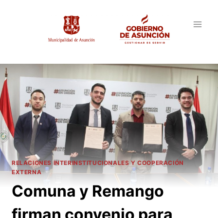
Saltar
al
contenido
RELACIONES INTERINSTITUCIONALES Y COOPERACIÓN
EXTERNA
Comuna y Remango
firman convenio para