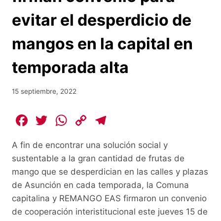
evitar el desperdicio de
mangos en la capital en
temporada alta
15 septiembre, 2022
F
T
W
C
T
a
w
h
o
el
A fin de encontrar una solución social y
c
itt
at
p
e
sustentable a la gran cantidad de frutas de
e
er
s
y
gr
mango que se desperdician en las calles y plazas
b
A
Li
a
de Asunción en cada temporada, la Comuna
o
p
n
m
capitalina y REMANGO EAS firmaron un convenio
o
p
k
de cooperación interistitucional este jueves 15 de