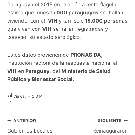
Paraguay del 2015 en relación a este flagelo,
estima que unos
17.000 paraguayos
se hallan
viviendo con el
VIH
y tan solo
15.000 personas
que viven con
VIH
se hallan registradas y
conocen su estado serológico.
Estos datos provienen de
PRONASIDA
,
institución rectora de la respuesta nacional al
VIH
en
Paraguay
, del
Ministerio de Salud
Pública y Bienestar Social
.
Views:
2.014
Navegación
ANTERIOR
SIGUIENTE
Gobiernos Locales
Reinauguraron
de