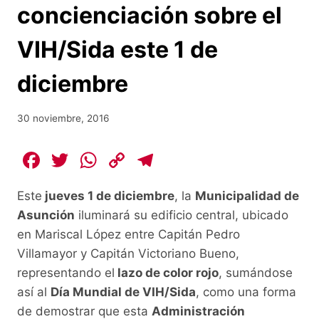
concienciación sobre el
VIH/Sida este 1 de
diciembre
30 noviembre, 2016
F
T
W
C
T
a
w
h
o
el
Este
jueves 1 de diciembre
, la
Municipalidad de
c
itt
at
p
e
Asunción
iluminará su edificio central, ubicado
e
er
s
y
gr
en Mariscal López entre Capitán Pedro
b
A
Li
a
Villamayor y Capitán Victoriano Bueno,
o
p
n
m
representando el
lazo de color rojo
, sumándose
o
p
k
así al
Día Mundial de VIH/Sida
, como una forma
de demostrar que esta
Administración