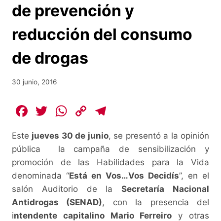
de prevención y
reducción del consumo
de drogas
30 junio, 2016
F
T
W
C
T
a
w
h
o
el
Este
jueves 30 de junio
, se presentó a la opinión
c
itt
at
p
e
pública la campaña de sensibilización y
e
er
s
y
gr
promoción de las Habilidades para la Vida
b
A
Li
a
denominada “
Está en Vos…Vos Decidís
”, en el
o
p
n
m
salón Auditorio de la
Secretaría Nacional
o
p
k
Antidrogas (SENAD)
, con la presencia del
i
ntendente capitalino Mario Ferreiro
y otras