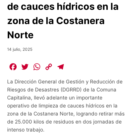
de cauces hídricos en la
zona de la Costanera
Norte
14 julio, 2025
F
T
W
C
T
a
w
h
o
el
La Dirección General de Gestión y Reducción de
c
itt
at
p
e
Riesgos de Desastres (DGRRD) de la Comuna
e
er
s
y
gr
Capitalina, llevó adelante un importante
b
A
Li
a
operativo de limpieza de cauces hídricos en la
o
p
n
m
zona de la Costanera Norte, logrando retirar más
o
p
k
de 25.000 kilos de residuos en dos jornadas de
intenso trabajo.