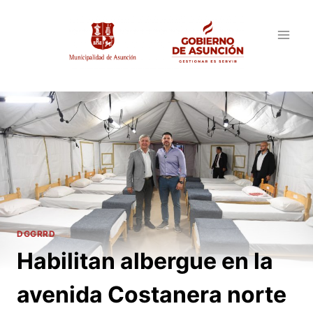
Saltar
al
contenido
DGGRRD
Habilitan albergue en la
avenida Costanera norte