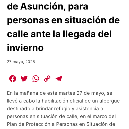
de Asunción, para
personas en situación de
calle ante la llegada del
invierno
27 mayo, 2025
F
T
W
C
T
a
w
h
o
el
En la mañana de este martes 27 de mayo, se
c
itt
at
p
e
llevó a cabo la habilitación oficial de un albergue
e
er
s
y
gr
destinado a brindar refugio y asistencia a
b
A
Li
a
personas en situación de calle, en el marco del
o
p
n
m
Plan de Protección a Personas en Situación de