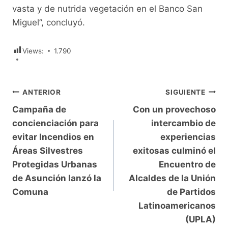
vasta y de nutrida vegetación en el Banco San
Miguel”, concluyó.
Views:
1.790
Navegación
ANTERIOR
SIGUIENTE
Campaña de
Con un provechoso
de
concienciación para
intercambio de
entradas
evitar Incendios en
experiencias
Áreas Silvestres
exitosas culminó el
Protegidas Urbanas
Encuentro de
de Asunción lanzó la
Alcaldes de la Unión
Comuna
de Partidos
Latinoamericanos
(UPLA)