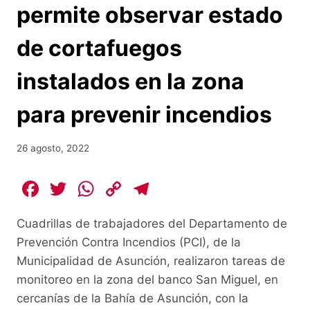
permite observar estado
de cortafuegos
instalados en la zona
para prevenir incendios
26 agosto, 2022
F
T
W
C
T
a
w
h
o
el
Cuadrillas de trabajadores del Departamento de
c
itt
at
p
e
Prevención Contra Incendios (PCI), de la
e
er
s
y
gr
Municipalidad de Asunción, realizaron tareas de
b
A
Li
a
monitoreo en la zona del banco San Miguel, en
o
p
n
m
cercanías de la Bahía de Asunción, con la