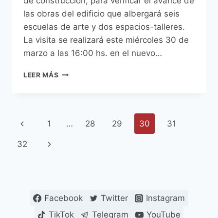
de construcción, para verificar el avance de
las obras del edificio que albergará seis
escuelas de arte y dos espacios-talleres.
La visita se realizará este miércoles 30 de
marzo a las 16:00 hs. en el nuevo…
MARIO
LEER MÁS
FERREIRO
VISITARÁ
EDIFICIO
EN
Navegación
Página
1
…
28
29
30
31
CONSTRUCCIÓN
DEL
de
anterior
Siguiente
32
IMA
página
página
Facebook
Twitter
Instagram
TikTok
Telegram
YouTube