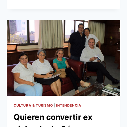
OSCA
BRINDA
CONCIERTO
GRATUITO
HOY
EN
EL
TEATRO
MUNICIPAL
CULTURA & TURISMO
|
INTENDENCIA
Quieren convertir ex