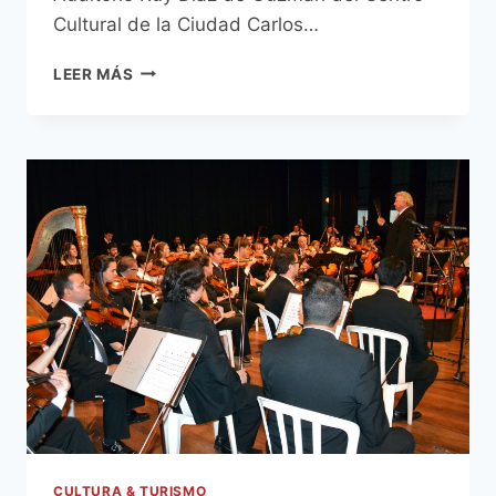
Cultural de la Ciudad Carlos…
PROYECTARÁN
LEER MÁS
VIDEO
SOBRE
CHARLES
CHAPLIN
EN
LA
MANZANA
DE
LA
RIVERA
CULTURA & TURISMO