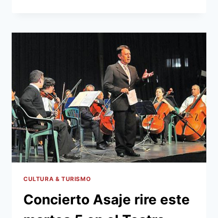
CONVERTIR
EX
VIVIENDA
DE
GÓMEZ
SERRATO
EN
ESPACIO
CULTURAL
CULTURA & TURISMO
Concierto Asaje rire este