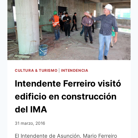
DE
LA
RIVERA
SE
PREVÉN
DIVERSAS
ACTIVIDADES
CULTURA & TURISMO
|
INTENDENCIA
Intendente Ferreiro visitó
edificio en construcción
del IMA
31 marzo, 2016
El Intendente de Asunción, Mario Ferreiro