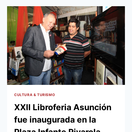
ESTE
MARTES
5
EN
EL
TEATRO
MUNICIPAL
CULTURA & TURISMO
XXII Libroferia Asunción
fue inaugurada en la
Plaza Infante Rivarola