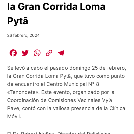
la Gran Corrida Loma
Pytã
26 febrero, 2024
F
T
W
C
T
a
w
h
o
el
Se levó a cabo el pasado domingo 25 de febrero,
c
itt
at
p
e
la Gran Corrida Loma Pytã, que tuvo como punto
e
er
s
y
gr
de encuentro el Centro Municipal N° 8
b
A
Li
a
«Tenondete». Este evento, organizado por la
o
p
n
m
Coordinación de Comisiones Vecinales Vy’a
o
p
k
Pave, contó con la valiosa presencia de la Clínica
Móvil.
k
El Dr. Robert Nuñez, Director del Policlínico