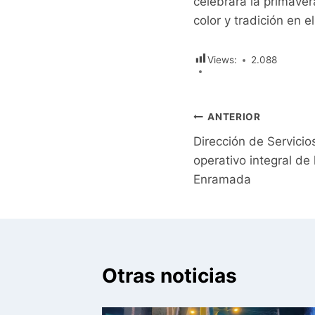
celebrará la primaver
color y tradición en e
Views:
2.088
Navegación
ANTERIOR
Dirección de Servici
de
operativo integral de 
entradas
Enramada
Otras noticias