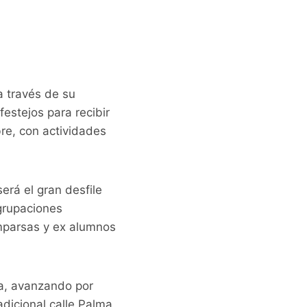
a través de su
estejos para recibir
re, con actividades
erá el gran desfile
agrupaciones
omparsas y ex alumnos
ya, avanzando por
adicional calle Palma.