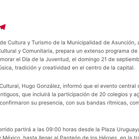
C
T
o
el
de Cultura y Turismo de la Municipalidad de Asunción, 
p
e
ultural y Comunitaria, prepara un extenso programa de f
y
gr
morar el Día de la Juventud, el domingo 21 de septiemb
i
a
sica, tradición y creatividad en el centro de la capital.
n
m
 Cultural, Hugo González, informó que el evento central s
ntiguos, que incluirá la participación de 20 colegios y 
a confirmaron su presencia, con sus bandas rítmicas, c
orrido partirá a las 09:00 horas desde la Plaza Urugua
y México, hasta llegar al Panteón de los Héroes, en la tr