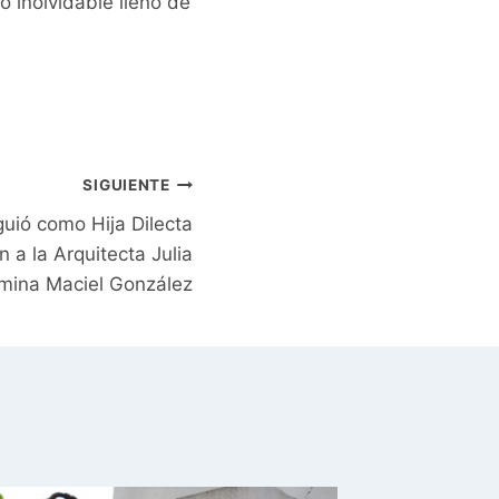
o inolvidable lleno de
SIGUIENTE
guió como Hija Dilecta
 a la Arquitecta Julia
mina Maciel González