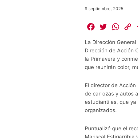
9 septiembre, 2025
F
T
W
a
w
h
La Dirección General 
c
itt
at
Dirección de Acción C
e
er
s
la Primavera y conme
b
A
L
que reunirán color, mú
o
p
o
p
k
El director de Acción
k
de carrozas y autos a
estudiantiles, que y
organizados.
Puntualizó que el rec
Mariscal Estigarribia 